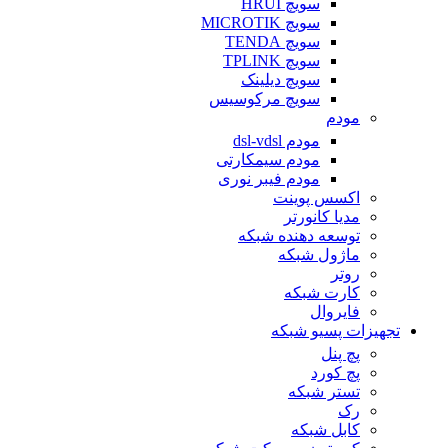
سویچ HRUI
سویچ MICROTIK
سویچ TENDA
سویچ TPLINK
سویچ دیلینک
سویچ مرکوسیس
مودم
مودم dsl-vdsl
مودم سیمکارتی
مودم فیبر نوری
اکسس پوینت
مدیا کانورتر
توسعه دهنده شبکه
ماژول شبکه
روتر
کارت شبکه
فایروال
تجهیزات پسیو شبکه
پچ پنل
پچ کورد
تستر شبکه
رک
کابل شبکه