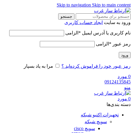
Skip to navigation
Skip to main content
جستجو
ورود به سایت
ایجاد حساب کاربری
نام کاربری یا آدرس ایمیل
*
الزامی
رمز عبور
*
الزامی
ورود
رمز عبور خود را فراموش کرده‌اید ؟
مرا به یاد بسپار
0
مورد
09124135845
منو
0
مورد
دسته‌ بندی‌ها
تجهیزات اکتیو شبکه
سویچ شبکه
سویچ cisco