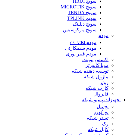
سویچ HRUI
سویچ MICROTIK
سویچ TENDA
سویچ TPLINK
سویچ دیلینک
سویچ مرکوسیس
مودم
مودم dsl-vdsl
مودم سیمکارتی
مودم فیبر نوری
اکسس پوینت
مدیا کانورتر
توسعه دهنده شبکه
ماژول شبکه
روتر
کارت شبکه
فایروال
تجهیزات پسیو شبکه
پچ پنل
پچ کورد
تستر شبکه
رک
کابل شبکه