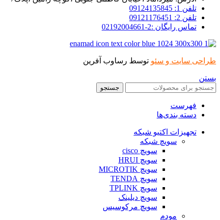
تلفن 1: 09124135845
تلفن 2: 09121176451
تماس رایگان :2-02192004661
طراحی سایت و سئو
توسط رساوب آفرین
بستن
جستجو
فهرست
دسته بندی‌ها
تجهیزات اکتیو شبکه
سویچ شبکه
سویچ cisco
سویچ HRUI
سویچ MICROTIK
سویچ TENDA
سویچ TPLINK
سویچ دیلینک
سویچ مرکوسیس
مودم