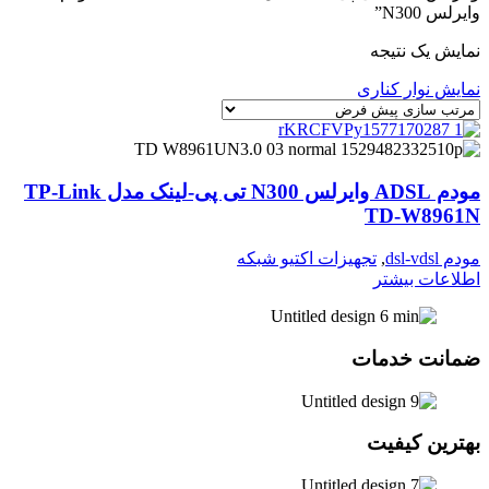
وایرلس N300”
نمایش یک نتیجه
نمایش نوار کناری
مودم ADSL وایرلس N300 تی پی-لینک مدل TP-Link
TD-W8961N
مودم dsl-vdsl
,
تجهیزات اکتیو شبکه
اطلاعات بیشتر
ضمانت خدمات
بهترین کیفیت