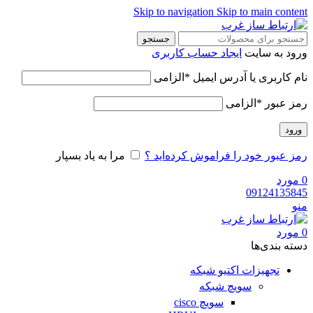
Skip to navigation
Skip to main content
جستجو
ورود به سایت
ایجاد حساب کاربری
نام کاربری یا آدرس ایمیل
*
الزامی
رمز عبور
*
الزامی
ورود
رمز عبور خود را فراموش کرده‌اید ؟
مرا به یاد بسپار
0
مورد
09124135845
منو
0
مورد
دسته‌ بندی‌ها
تجهیزات اکتیو شبکه
سویچ شبکه
سویچ cisco