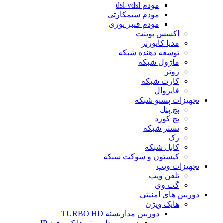
مودم dsl-vdsl
مودم سیمکارتی
مودم فیبر نوری
اکسس پوینت
مدیا کانورتر
توسعه دهنده شبکه
ماژول شبکه
روتر
کارت شبکه
فایروال
تجهیزات پسیو شبکه
پچ پنل
پچ کورد
تستر شبکه
رک
کابل شبکه
کیستون و سوکت شبکه
تجهیزات ویپ
تلفن ویپ
گت وی
دوربین های امنیتی
هایک ویژن
دوربین مداربسته TURBO HD
دوربین مداربسته هایک ویژن IP