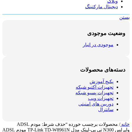
وبلاگ
دیجیتال مارکتینگ
بستن
وضعیت موجودی
موجودی در انبار
دسته‌های محصولات
پکیج آموزش
تجهیزات اکتیو شبکه
تجهیزات پسیو شبکه
تجهیزات ویپ
دوربین های امنیتی
سانترال
خانه
/
محصولات برچسب خورده “حذف شرط: مودم ADSL
وایرلس N300 تی پی-لینک مدل TP-Link TD-W8961N مودم ADSL