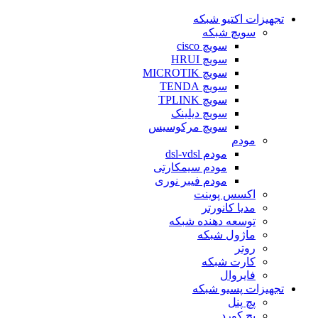
تجهیزات اکتیو شبکه
سویچ شبکه
سویچ cisco
سویچ HRUI
سویچ MICROTIK
سویچ TENDA
سویچ TPLINK
سویچ دیلینک
سویچ مرکوسیس
مودم
مودم dsl-vdsl
مودم سیمکارتی
مودم فیبر نوری
اکسس پوینت
مدیا کانورتر
توسعه دهنده شبکه
ماژول شبکه
روتر
کارت شبکه
فایروال
تجهیزات پسیو شبکه
پچ پنل
پچ کورد