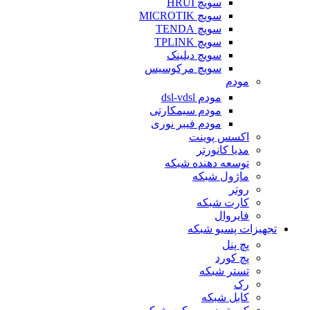
سویچ HRUI
سویچ MICROTIK
سویچ TENDA
سویچ TPLINK
سویچ دیلینک
سویچ مرکوسیس
مودم
مودم dsl-vdsl
مودم سیمکارتی
مودم فیبر نوری
اکسس پوینت
مدیا کانورتر
توسعه دهنده شبکه
ماژول شبکه
روتر
کارت شبکه
فایروال
تجهیزات پسیو شبکه
پچ پنل
پچ کورد
تستر شبکه
رک
کابل شبکه