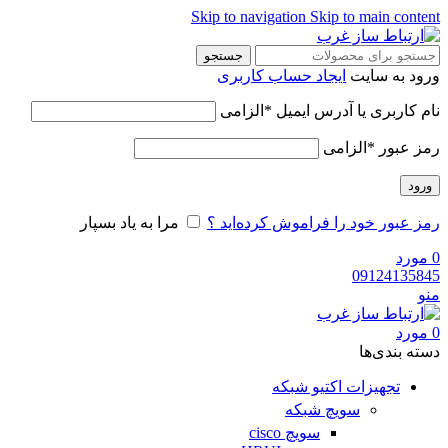
Skip to navigation
Skip to main content
جستجو
ورود به سایت
ایجاد حساب کاربری
نام کاربری یا آدرس ایمیل
*
الزامی
رمز عبور
*
الزامی
ورود
رمز عبور خود را فراموش کرده‌اید ؟
مرا به یاد بسپار
0
مورد
09124135845
منو
0
مورد
دسته‌ بندی‌ها
تجهیزات اکتیو شبکه
سویچ شبکه
سویچ cisco