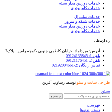
خدمات دوربین مدار بسته
خدمات کامپیوتری
خدمات سانترال
خدمات شبکه و سرور
خدمات دوربین مدار بسته
خدمات کامپیوتری
راه ارتباطی
آدرس: میرداماد ،خیابان کاظمی جنوبی ،کوچه رامین ،پلاک7
تلفن 1: 09124135845
تلفن 2: 09121176451
تماس رایگان :2-02192004661
طراحی سایت و سئو
توسط رساوب آفرین
بستن
جستجو
فهرست
دسته بندی‌ها