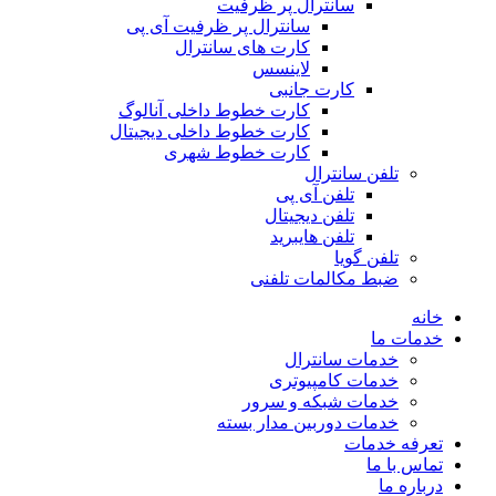
سانترال پر ظرفیت
سانترال پر ظرفیت آی پی
کارت های سانترال
لاینسس
کارت جانبی
کارت خطوط داخلی آنالوگ
کارت خطوط داخلی دیجیتال
کارت خطوط شهری
تلفن سانترال
تلفن آی پی
تلفن دیجیتال
تلفن هایبرید
تلفن گویا
ضبط مکالمات تلفنی
خانه
خدمات ما
خدمات سانترال
خدمات کامپیوتری
خدمات شبکه و سرور
خدمات دوربین مدار بسته
تعرفه خدمات
تماس با ما
درباره ما