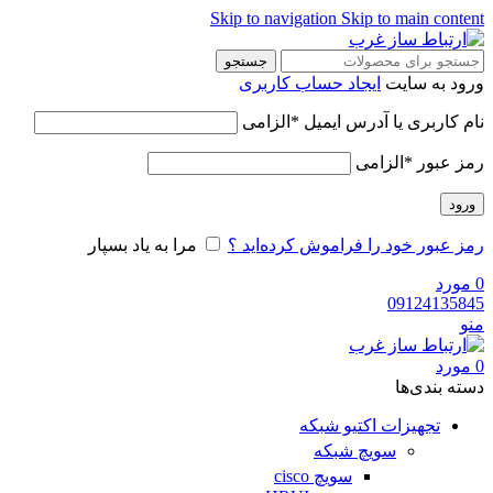
Skip to navigation
Skip to main content
جستجو
ورود به سایت
ایجاد حساب کاربری
نام کاربری یا آدرس ایمیل
*
الزامی
رمز عبور
*
الزامی
ورود
رمز عبور خود را فراموش کرده‌اید ؟
مرا به یاد بسپار
0
مورد
09124135845
منو
0
مورد
دسته‌ بندی‌ها
تجهیزات اکتیو شبکه
سویچ شبکه
سویچ cisco