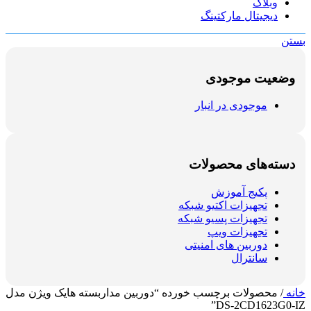
وبلاگ
دیجیتال مارکتینگ
بستن
وضعیت موجودی
موجودی در انبار
دسته‌های محصولات
پکیج آموزش
تجهیزات اکتیو شبکه
تجهیزات پسیو شبکه
تجهیزات ویپ
دوربین های امنیتی
سانترال
خانه
/
محصولات برچسب خورده “دوربین مداربسته هایک ویژن مدل
DS-2CD1623G0-IZ”