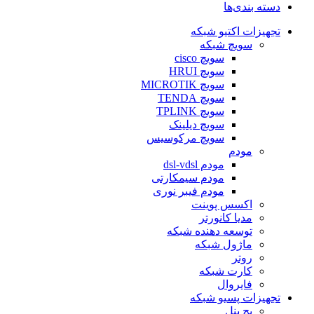
دسته بندی‌ها
تجهیزات اکتیو شبکه
سویچ شبکه
سویچ cisco
سویچ HRUI
سویچ MICROTIK
سویچ TENDA
سویچ TPLINK
سویچ دیلینک
سویچ مرکوسیس
مودم
مودم dsl-vdsl
مودم سیمکارتی
مودم فیبر نوری
اکسس پوینت
مدیا کانورتر
توسعه دهنده شبکه
ماژول شبکه
روتر
کارت شبکه
فایروال
تجهیزات پسیو شبکه
پچ پنل