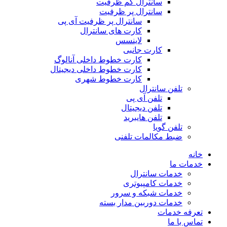
سانترال کم ظرفیت
سانترال پر ظرفیت
سانترال پر ظرفیت آی پی
کارت های سانترال
لاینسس
کارت جانبی
کارت خطوط داخلی آنالوگ
کارت خطوط داخلی دیجیتال
کارت خطوط شهری
تلفن سانترال
تلفن آی پی
تلفن دیجیتال
تلفن هایبرید
تلفن گویا
ضبط مکالمات تلفنی
خانه
خدمات ما
خدمات سانترال
خدمات کامپیوتری
خدمات شبکه و سرور
خدمات دوربین مدار بسته
تعرفه خدمات
تماس با ما