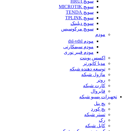
سویچ HRUI
سویچ MICROTIK
سویچ TENDA
سویچ TPLINK
سویچ دیلینک
سویچ مرکوسیس
مودم
مودم dsl-vdsl
مودم سیمکارتی
مودم فیبر نوری
اکسس پوینت
مدیا کانورتر
توسعه دهنده شبکه
ماژول شبکه
روتر
کارت شبکه
فایروال
تجهیزات پسیو شبکه
پچ پنل
پچ کورد
تستر شبکه
رک
کابل شبکه