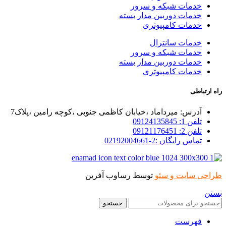
خدمات شبکه و سرور
خدمات دوربین مدار بسته
خدمات کامپیوتری
خدمات سانترال
خدمات شبکه و سرور
خدمات دوربین مدار بسته
خدمات کامپیوتری
راه ارتباطی
آدرس: میرداماد ،خیابان کاظمی جنوبی ،کوچه رامین ،پلاک7
تلفن 1: 09124135845
تلفن 2: 09121176451
تماس رایگان :2-02192004661
طراحی سایت و سئو
توسط رساوب آفرین
بستن
جستجو
فهرست