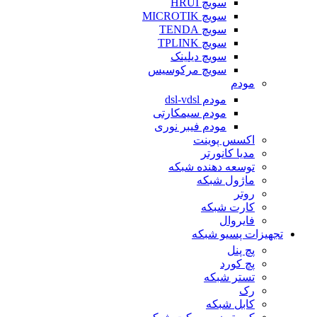
سویچ HRUI
سویچ MICROTIK
سویچ TENDA
سویچ TPLINK
سویچ دیلینک
سویچ مرکوسیس
مودم
مودم dsl-vdsl
مودم سیمکارتی
مودم فیبر نوری
اکسس پوینت
مدیا کانورتر
توسعه دهنده شبکه
ماژول شبکه
روتر
کارت شبکه
فایروال
تجهیزات پسیو شبکه
پچ پنل
پچ کورد
تستر شبکه
رک
کابل شبکه