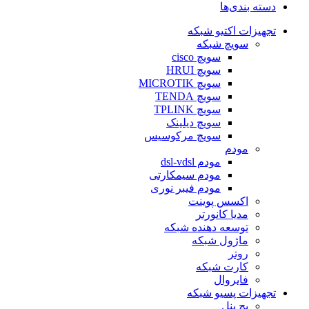
دسته بندی‌ها
تجهیزات اکتیو شبکه
سویچ شبکه
سویچ cisco
سویچ HRUI
سویچ MICROTIK
سویچ TENDA
سویچ TPLINK
سویچ دیلینک
سویچ مرکوسیس
مودم
مودم dsl-vdsl
مودم سیمکارتی
مودم فیبر نوری
اکسس پوینت
مدیا کانورتر
توسعه دهنده شبکه
ماژول شبکه
روتر
کارت شبکه
فایروال
تجهیزات پسیو شبکه
پچ پنل