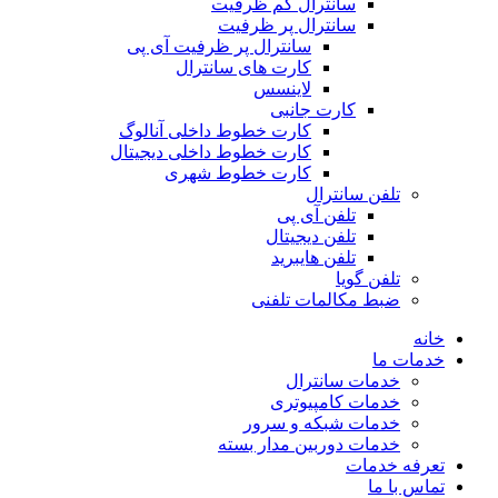
سانترال کم ظرفیت
سانترال پر ظرفیت
سانترال پر ظرفیت آی پی
کارت های سانترال
لاینسس
کارت جانبی
کارت خطوط داخلی آنالوگ
کارت خطوط داخلی دیجیتال
کارت خطوط شهری
تلفن سانترال
تلفن آی پی
تلفن دیجیتال
تلفن هایبرید
تلفن گویا
ضبط مکالمات تلفنی
خانه
خدمات ما
خدمات سانترال
خدمات کامپیوتری
خدمات شبکه و سرور
خدمات دوربین مدار بسته
تعرفه خدمات
تماس با ما