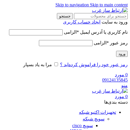
Skip to navigation
Skip to main content
جستجو
ورود به سایت
ایجاد حساب کاربری
نام کاربری یا آدرس ایمیل
*
الزامی
رمز عبور
*
الزامی
ورود
رمز عبور خود را فراموش کرده‌اید ؟
مرا به یاد بسپار
0
مورد
09124135845
منو
0
مورد
دسته‌ بندی‌ها
تجهیزات اکتیو شبکه
سویچ شبکه
سویچ cisco