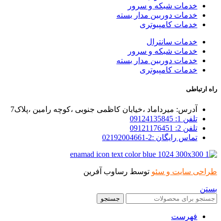
خدمات شبکه و سرور
خدمات دوربین مدار بسته
خدمات کامپیوتری
خدمات سانترال
خدمات شبکه و سرور
خدمات دوربین مدار بسته
خدمات کامپیوتری
راه ارتباطی
آدرس: میرداماد ،خیابان کاظمی جنوبی ،کوچه رامین ،پلاک7
تلفن 1: 09124135845
تلفن 2: 09121176451
تماس رایگان :2-02192004661
طراحی سایت و سئو
توسط رساوب آفرین
بستن
جستجو
فهرست