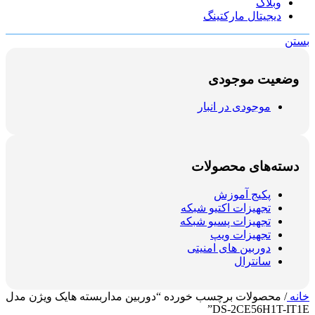
وبلاگ
دیجیتال مارکتینگ
بستن
وضعیت موجودی
موجودی در انبار
دسته‌های محصولات
پکیج آموزش
تجهیزات اکتیو شبکه
تجهیزات پسیو شبکه
تجهیزات ویپ
دوربین های امنیتی
سانترال
خانه
/
محصولات برچسب خورده “دوربین مداربسته هایک ویژن مدل
DS-2CE56H1T-IT1E”