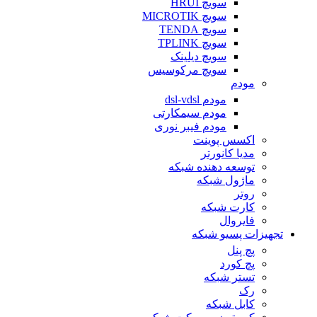
سویچ HRUI
سویچ MICROTIK
سویچ TENDA
سویچ TPLINK
سویچ دیلینک
سویچ مرکوسیس
مودم
مودم dsl-vdsl
مودم سیمکارتی
مودم فیبر نوری
اکسس پوینت
مدیا کانورتر
توسعه دهنده شبکه
ماژول شبکه
روتر
کارت شبکه
فایروال
تجهیزات پسیو شبکه
پچ پنل
پچ کورد
تستر شبکه
رک
کابل شبکه