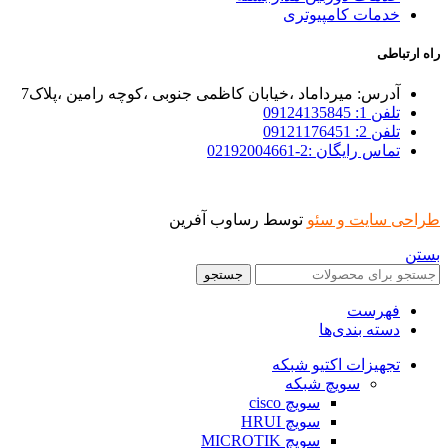
خدمات کامپیوتری
راه ارتباطی
آدرس: میرداماد ،خیابان کاظمی جنوبی ،کوچه رامین ،پلاک7
تلفن 1: 09124135845
تلفن 2: 09121176451
تماس رایگان :2-02192004661
طراحی سایت و سئو
توسط رساوب آفرین
بستن
جستجو
فهرست
دسته بندی‌ها
تجهیزات اکتیو شبکه
سویچ شبکه
سویچ cisco
سویچ HRUI
سویچ MICROTIK