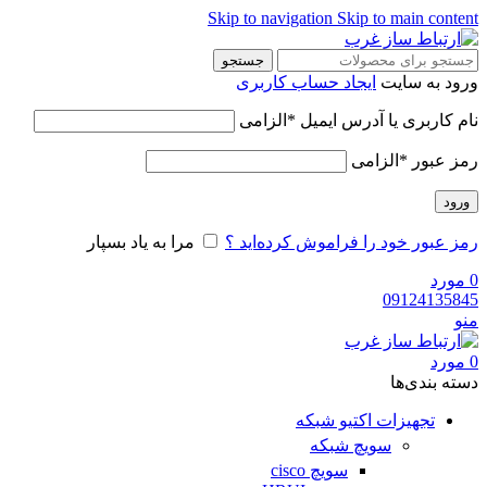
Skip to navigation
Skip to main content
جستجو
ورود به سایت
ایجاد حساب کاربری
نام کاربری یا آدرس ایمیل
*
الزامی
رمز عبور
*
الزامی
ورود
رمز عبور خود را فراموش کرده‌اید ؟
مرا به یاد بسپار
0
مورد
09124135845
منو
0
مورد
دسته‌ بندی‌ها
تجهیزات اکتیو شبکه
سویچ شبکه
سویچ cisco