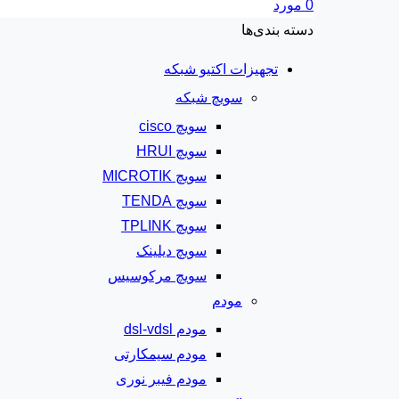
0
مورد
دسته‌ بندی‌ها
تجهیزات اکتیو شبکه
سویچ شبکه
سویچ cisco
سویچ HRUI
سویچ MICROTIK
سویچ TENDA
سویچ TPLINK
سویچ دیلینک
سویچ مرکوسیس
مودم
مودم dsl-vdsl
مودم سیمکارتی
مودم فیبر نوری