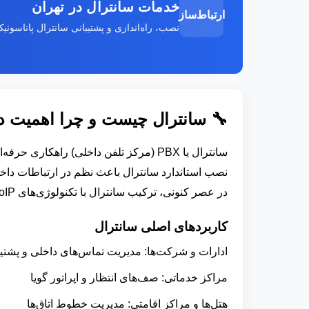
خدمات سانترال در تهران
ارتباط‌ساز
نصب، راه‌اندازی و پشتیبانی سانترال پاناسونیک و P
🔧 سانترال چیست و چرا اهمیت د
سانترال یا PBX (مرکز تلفن داخلی) راه
نصب استاندارد سانترال باعث نظم در ارتباطات دا
در عصر کنونی، ترکیب سانترال با تکنولوژی‌های VoIP و IP-PBX امکانات بسیار گسترده‌ای به کسب‌وکارها می‌دهد.
کاربردهای اصلی سانترال
ادارات و شرکت‌ها: مدیریت تماس‌های داخلی و پشتیب
مراکز خدماتی: صف‌های انتظار و اپراتور گویا
هتل‌ها و مراکز اقامتی: مدیریت خطوط اتاق‌ها