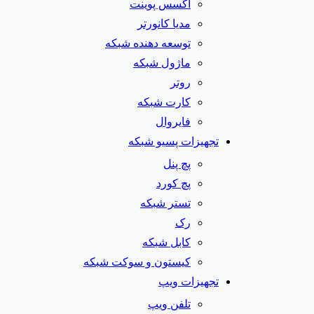
اکسس پوینت
مدیا کانورتر
توسعه دهنده شبکه
ماژول شبکه
روتر
کارت شبکه
فایروال
تجهیزات پسیو شبکه
پچ پنل
پچ کورد
تستر شبکه
رک
کابل شبکه
کیستون و سوکت شبکه
تجهیزات ویپ
تلفن ویپ