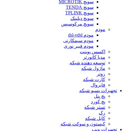
سویچ MICROTIK
سویچ TENDA
سویچ TPLINK
سویچ دیلینک
سویچ مرکوسیس
مودم
مودم dsl-vdsl
مودم سیمکارتی
مودم فیبر نوری
اکسس پوینت
مدیا کانورتر
توسعه دهنده شبکه
ماژول شبکه
روتر
کارت شبکه
فایروال
تجهیزات پسیو شبکه
پچ پنل
پچ کورد
تستر شبکه
رک
کابل شبکه
کیستون و سوکت شبکه
تجهیزات ویپ