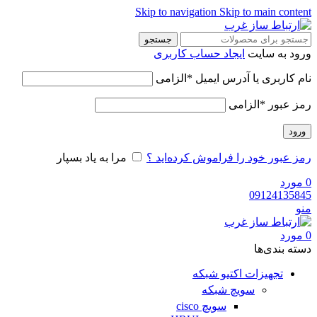
Skip to navigation
Skip to main content
جستجو
ورود به سایت
ایجاد حساب کاربری
نام کاربری یا آدرس ایمیل
*
الزامی
رمز عبور
*
الزامی
ورود
رمز عبور خود را فراموش کرده‌اید ؟
مرا به یاد بسپار
0
مورد
09124135845
منو
0
مورد
دسته‌ بندی‌ها
تجهیزات اکتیو شبکه
سویچ شبکه
سویچ cisco