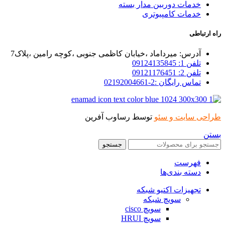
خدمات دوربین مدار بسته
خدمات کامپیوتری
راه ارتباطی
آدرس: میرداماد ،خیابان کاظمی جنوبی ،کوچه رامین ،پلاک7
تلفن 1: 09124135845
تلفن 2: 09121176451
تماس رایگان :2-02192004661
طراحی سایت و سئو
توسط رساوب آفرین
بستن
جستجو
فهرست
دسته بندی‌ها
تجهیزات اکتیو شبکه
سویچ شبکه
سویچ cisco
سویچ HRUI