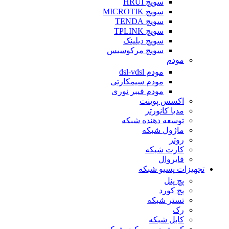
سویچ HRUI
سویچ MICROTIK
سویچ TENDA
سویچ TPLINK
سویچ دیلینک
سویچ مرکوسیس
مودم
مودم dsl-vdsl
مودم سیمکارتی
مودم فیبر نوری
اکسس پوینت
مدیا کانورتر
توسعه دهنده شبکه
ماژول شبکه
روتر
کارت شبکه
فایروال
تجهیزات پسیو شبکه
پچ پنل
پچ کورد
تستر شبکه
رک
کابل شبکه