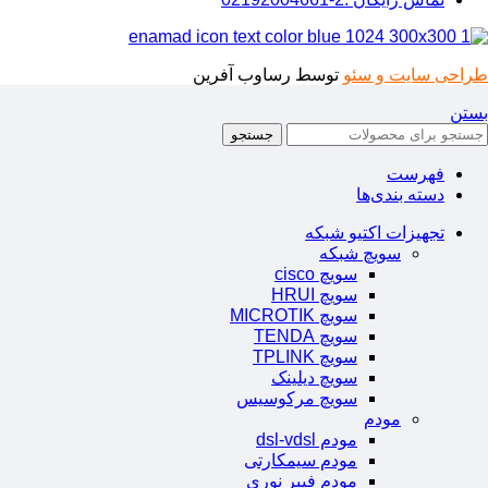
طراحی سایت و سئو
توسط رساوب آفرین
بستن
جستجو
فهرست
دسته بندی‌ها
تجهیزات اکتیو شبکه
سویچ شبکه
سویچ cisco
سویچ HRUI
سویچ MICROTIK
سویچ TENDA
سویچ TPLINK
سویچ دیلینک
سویچ مرکوسیس
مودم
مودم dsl-vdsl
مودم سیمکارتی
مودم فیبر نوری