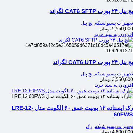
زون‌بندی هوشمند
تعمیر و بازیابی باتری لپ‌تاپ
کابل‌کشی و ترانکینگ شبکه، برق و تلفن
ریموت ضد هک
بررسی و کنترل کامل اجزا: اتصالات، کابل‌ها و…
کابل‌کشی برق و برق اضطراری
پچ پنل ۲۴ پورت CAT6 SFTP لگراند
ذخیره گزارش هشدارها
نصب و آپدیت ماشین‌های اداری
نصب و آرایش انواع رک‌های دیواری و ایستاده
تجهیزات پسیو شبکه
,
پچ پنل
برقراری امنیت در شبکه
5,550,000
تومان
افزودن به سبد خرید
پچ پنل ۲۴ پورت CAT6 UTP لگراند
تجهیزات پسیو شبکه
,
پچ پنل
3,550,000
تومان
افزودن به سبد خرید
رک ایستاده ۱۲ یونیت عمق ۶۰ الگونت مدل LRE-12-
60FWS
تجهیزات پسیو شبکه
,
رک
4,600,000
تومان