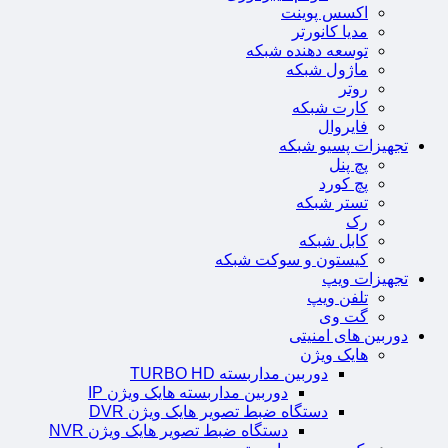
اکسس پوینت
مدیا کانورتر
توسعه دهنده شبکه
ماژول شبکه
روتر
کارت شبکه
فایروال
تجهیزات پسیو شبکه
پچ پنل
پچ کورد
تستر شبکه
رک
کابل شبکه
کیستون و سوکت شبکه
تجهیزات ویپ
تلفن ویپ
گت وی
دوربین های امنیتی
هایک ویژن
دوربین مداربسته TURBO HD
دوربین مداربسته هایک ویژن IP
دستگاه ضبط تصویر هایک ویژن DVR
دستگاه ضبط تصویر هایک ویژن NVR