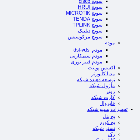
سویچ cisco
سویچ HRUI
سویچ MICROTIK
سویچ TENDA
سویچ TPLINK
سویچ دیلینک
سویچ مرکوسیس
مودم
مودم dsl-vdsl
مودم سیمکارتی
مودم فیبر نوری
اکسس پوینت
مدیا کانورتر
توسعه دهنده شبکه
ماژول شبکه
روتر
کارت شبکه
فایروال
تجهیزات پسیو شبکه
پچ پنل
پچ کورد
تستر شبکه
رک