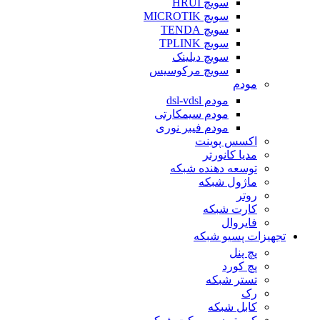
سویچ HRUI
سویچ MICROTIK
سویچ TENDA
سویچ TPLINK
سویچ دیلینک
سویچ مرکوسیس
مودم
مودم dsl-vdsl
مودم سیمکارتی
مودم فیبر نوری
اکسس پوینت
مدیا کانورتر
توسعه دهنده شبکه
ماژول شبکه
روتر
کارت شبکه
فایروال
تجهیزات پسیو شبکه
پچ پنل
پچ کورد
تستر شبکه
رک
کابل شبکه