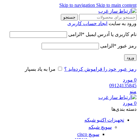
Skip to navigation
Skip to main content
جستجو
ورود به سایت
ایجاد حساب کاربری
نام کاربری یا آدرس ایمیل
*
الزامی
رمز عبور
*
الزامی
ورود
رمز عبور خود را فراموش کرده‌اید ؟
مرا به یاد بسپار
0
مورد
09124135845
منو
0
مورد
دسته‌ بندی‌ها
تجهیزات اکتیو شبکه
سویچ شبکه
سویچ cisco