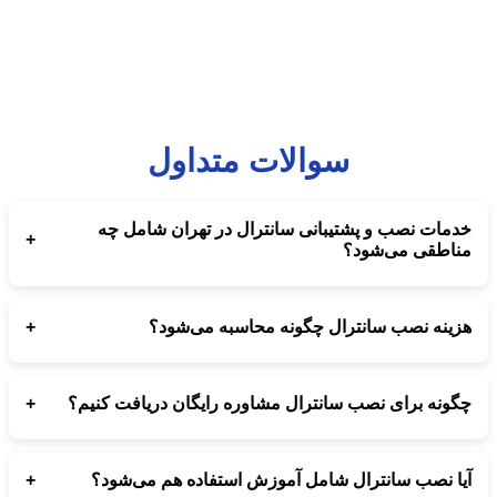
سوالات متداول
خدمات نصب و پشتیبانی سانترال در تهران شامل چه
+
مناطقی می‌شود؟
تمام مناطق تهران برای نصب، ارتقا و پشتیبانی سانترال پاناسونیک و
تحت شبکه توسط مجموعه ارتباط‌ساز پوشش داده می‌شود.
+
هزینه نصب سانترال چگونه محاسبه می‌شود؟
هزینه نصب سانترال بستگی به مدل دستگاه، تعداد خطوط شهری،
تعداد داخلی‌ها و نوع کابل‌کشی دارد و پس از بررسی کارشناسی تعیین
+
چگونه برای نصب سانترال مشاوره رایگان دریافت کنیم؟
می‌شود.
کافی است با شماره‌های درج‌شده تماس بگیرید تا کارشناسان
ارتباط‌ساز شما را برای انتخاب بهترین مدل سانترال و برآورد هزینه
+
آیا نصب سانترال شامل آموزش استفاده هم می‌شود؟
راهنمایی کنند.