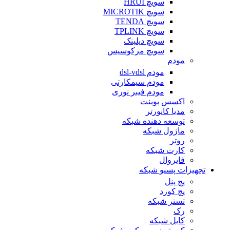
سویچ HRUI
سویچ MICROTIK
سویچ TENDA
سویچ TPLINK
سویچ دیلینک
سویچ مرکوسیس
مودم
مودم dsl-vdsl
مودم سیمکارتی
مودم فیبر نوری
اکسس پوینت
مدیا کانورتر
توسعه دهنده شبکه
ماژول شبکه
روتر
کارت شبکه
فایروال
تجهیزات پسیو شبکه
پچ پنل
پچ کورد
تستر شبکه
رک
کابل شبکه