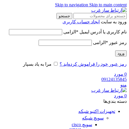
Skip to navigation
Skip to main content
جستجو
ورود به سایت
ایجاد حساب کاربری
نام کاربری یا آدرس ایمیل
*
الزامی
رمز عبور
*
الزامی
ورود
رمز عبور خود را فراموش کرده‌اید ؟
مرا به یاد بسپار
0
مورد
09124135845
منو
0
مورد
دسته‌ بندی‌ها
تجهیزات اکتیو شبکه
سویچ شبکه
سویچ cisco