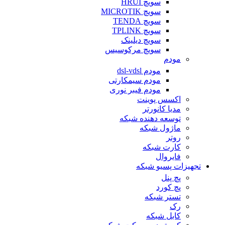
سویچ HRUI
سویچ MICROTIK
سویچ TENDA
سویچ TPLINK
سویچ دیلینک
سویچ مرکوسیس
مودم
مودم dsl-vdsl
مودم سیمکارتی
مودم فیبر نوری
اکسس پوینت
مدیا کانورتر
توسعه دهنده شبکه
ماژول شبکه
روتر
کارت شبکه
فایروال
تجهیزات پسیو شبکه
پچ پنل
پچ کورد
تستر شبکه
رک
کابل شبکه