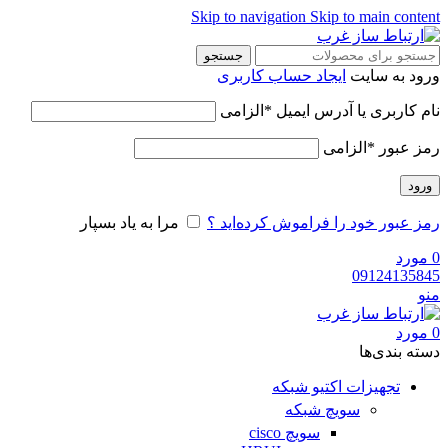
Skip to navigation
Skip to main con
جستجو
 به سایت
ایجاد حساب کاربری
کاربری یا آدرس ایمیل
*
الزامی
 عبور
*
الزامی
د
عبور خود را فراموش کرده‌اید ؟
مرا به یاد بسپار
رد
09124135
رد
‌ بندی‌ها
تجهیزات اکتیو شبکه
سویچ شبکه
سویچ cisco