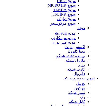
سویچ HRUI
سویچ MICROTIK
سویچ TENDA
سویچ TPLINK
سویچ دیلینک
سویچ مرکوسیس
مودم
مودم dsl-vdsl
مودم سیمکارتی
مودم فیبر نوری
اکسس پوینت
مدیا کانورتر
توسعه دهنده شبکه
ماژول شبکه
روتر
کارت شبکه
فایروال
تجهیزات پسیو شبکه
پچ پنل
پچ کورد
تستر شبکه
رک
کابل شبکه