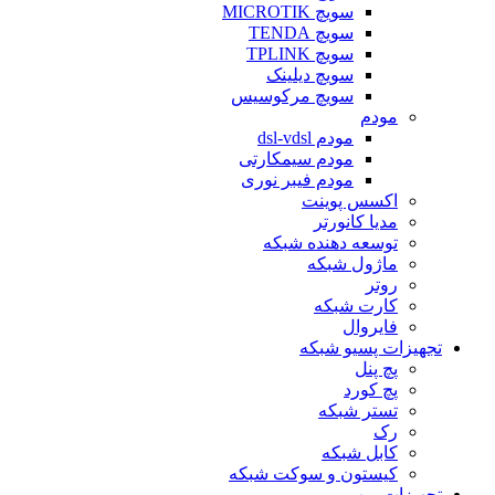
سویچ MICROTIK
سویچ TENDA
سویچ TPLINK
سویچ دیلینک
سویچ مرکوسیس
مودم
مودم dsl-vdsl
مودم سیمکارتی
مودم فیبر نوری
اکسس پوینت
مدیا کانورتر
توسعه دهنده شبکه
ماژول شبکه
روتر
کارت شبکه
فایروال
تجهیزات پسیو شبکه
پچ پنل
پچ کورد
تستر شبکه
رک
کابل شبکه
کیستون و سوکت شبکه
تجهیزات ویپ