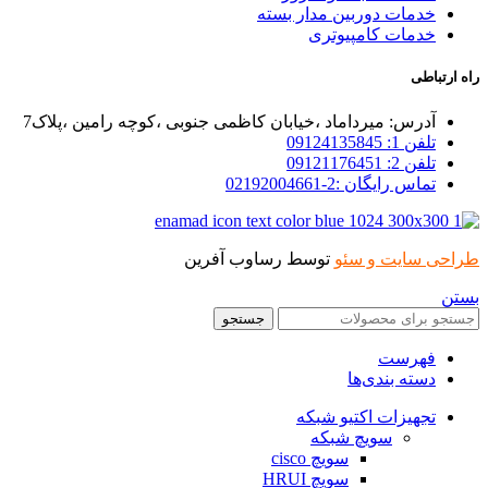
خدمات دوربین مدار بسته
خدمات کامپیوتری
رتباطی
آدرس: میرداماد ،خیابان کاظمی جنوبی ،کوچه رامین ،پلاک7
تلفن 1: 09124135845
تلفن 2: 09121176451
تماس رایگان :2-02192004661
حی سایت و سئو
توسط رساوب آفرین
ن
جستجو
فهرست
دسته بندی‌ها
تجهیزات اکتیو شبکه
سویچ شبکه
سویچ cisco
سویچ HRUI