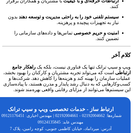
ارتباطات حرفه‌ای و با کیفیت
با مشتریان و همکاران برقرار
کنند.
سیستم تلفنی خود را به راحتی مدیریت و توسعه دهند
بدون
نیاز به تجهیزات پیچیده و پرهزینه.
امنیت و حریم خصوصی
تماس‌ها و داده‌های سازمانی را
تضمین کنند.
م آخر
و سیپ ترانک تنها یک فناوری نیست، بلکه یک
راهکار جامع
اطی
است که می‌تواند تجربه مشتریان و کارکنان را بهبود بخشد،
ات سازمان را بهینه کند و هزینه‌ها را کاهش دهد. شرکت‌ها و
وکارهایی که به دنبال رشد پایدار و مدرن هستند، با پیاده‌سازی
سیستم‌ها می‌توانند از مزایای رقابتی واقعی بهره‌مند شوند.
ارتباط ساز - خدمات تخصصی ویپ و سیپ ترانک
شماره‌ها: 02192004662 - 02192004661 | مهندس اخباری: 09121176451 |
مهندس عابد: 09124135845
آدرس: میرداماد، خیابان کاظمی جنوبی، کوچه رامین، پلاک 7