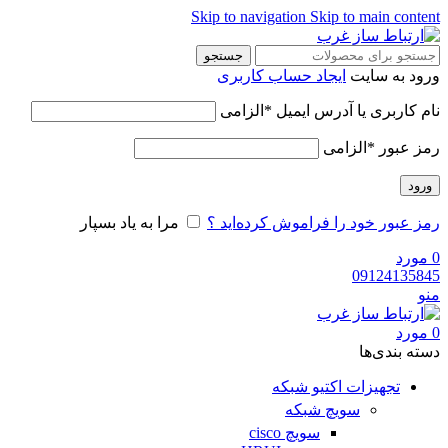
Skip to navigation
Skip to main con
جستجو
 به سایت
ایجاد حساب کاربری
کاربری یا آدرس ایمیل
*
الزامی
 عبور
*
الزامی
د
عبور خود را فراموش کرده‌اید ؟
مرا به یاد بسپار
رد
09124135
رد
‌ بندی‌ها
تجهیزات اکتیو شبکه
سویچ شبکه
سویچ cisco