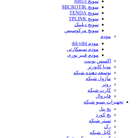
سویچ HRUI
سویچ MICROTIK
سویچ TENDA
سویچ TPLINK
سویچ دیلینک
سویچ مرکوسیس
مودم
مودم dsl-vdsl
مودم سیمکارتی
مودم فیبر نوری
اکسس پوینت
مدیا کانورتر
توسعه دهنده شبکه
ماژول شبکه
روتر
کارت شبکه
فایروال
تجهیزات پسیو شبکه
پچ پنل
پچ کورد
تستر شبکه
رک
کابل شبکه