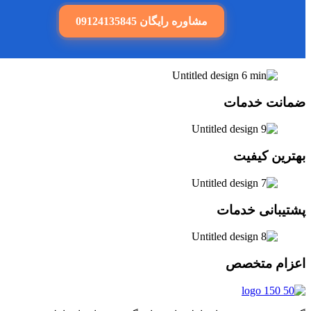
مشاوره رایگان 09124135845
نت خدمات
رین کیفیت
یبانی خدمات
ام متخصص