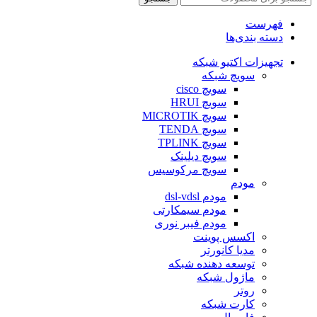
فهرست
دسته بندی‌ها
تجهیزات اکتیو شبکه
سویچ شبکه
سویچ cisco
سویچ HRUI
سویچ MICROTIK
سویچ TENDA
سویچ TPLINK
سویچ دیلینک
سویچ مرکوسیس
مودم
مودم dsl-vdsl
مودم سیمکارتی
مودم فیبر نوری
اکسس پوینت
مدیا کانورتر
توسعه دهنده شبکه
ماژول شبکه
روتر
کارت شبکه