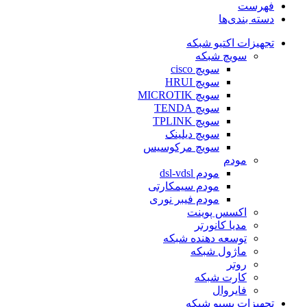
فهرست
دسته بندی‌ها
تجهیزات اکتیو شبکه
سویچ شبکه
سویچ cisco
سویچ HRUI
سویچ MICROTIK
سویچ TENDA
سویچ TPLINK
سویچ دیلینک
سویچ مرکوسیس
مودم
مودم dsl-vdsl
مودم سیمکارتی
مودم فیبر نوری
اکسس پوینت
مدیا کانورتر
توسعه دهنده شبکه
ماژول شبکه
روتر
کارت شبکه
فایروال
تجهیزات پسیو شبکه