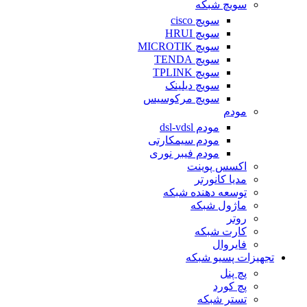
سویچ شبکه
سویچ cisco
سویچ HRUI
سویچ MICROTIK
سویچ TENDA
سویچ TPLINK
سویچ دیلینک
سویچ مرکوسیس
مودم
مودم dsl-vdsl
مودم سیمکارتی
مودم فیبر نوری
اکسس پوینت
مدیا کانورتر
توسعه دهنده شبکه
ماژول شبکه
روتر
کارت شبکه
فایروال
تجهیزات پسیو شبکه
پچ پنل
پچ کورد
تستر شبکه