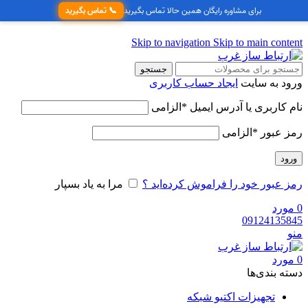
برای مشاوره رایگان همین حالا تماس بگیرید
📞 تماس بگیرید
Skip to navigation
Skip to main content
جستجو
ورود به سایت
ایجاد حساب کاربری
نام کاربری یا آدرس ایمیل
*
الزامی
رمز عبور
*
الزامی
ورود
رمز عبور خود را فراموش کرده‌اید ؟
مرا به یاد بسپار
0
مورد
09124135845
منو
0
مورد
دسته‌ بندی‌ها
تجهیزات اکتیو شبکه