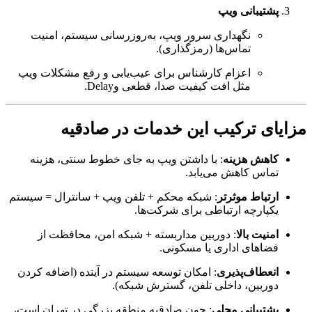
پشتیبانی ویپ
نگهداری سرور ویپ، به‌روزرسانی سیستم، امنیت
تماس‌ها (رمزگذاری).
اعزام کارشناس برای عیب‌یابی و رفع مشکلات ویپ
مثل افت کیفیت صدا، قطعی وDelay.
مزایای ترکیب این خدمات در صادقیه
کاهش هزینه
: با داشتن ویپ به جای خطوط سنتی، هزینه
تماس کاهش می‌یابد.
ارتباط موثرتر
: شبکه محکم + تلفن ویپ + سانترال = سیستم
یکپارچه ارتباطی برای شرکت‌ها.
امنیت بالا
: دوربین مداربسته + شبکه امن، محافظت از
فضاهای اداری یا مسکونی.
انعطاف‌پذیری
: امکان توسعه سیستم در آینده (اضافه کردن
دوربین، داخلی تلفن، گسترش شبکه).
پشتیبانی محلی
: چون صادقیه منطقه بزرگی در تهران است،