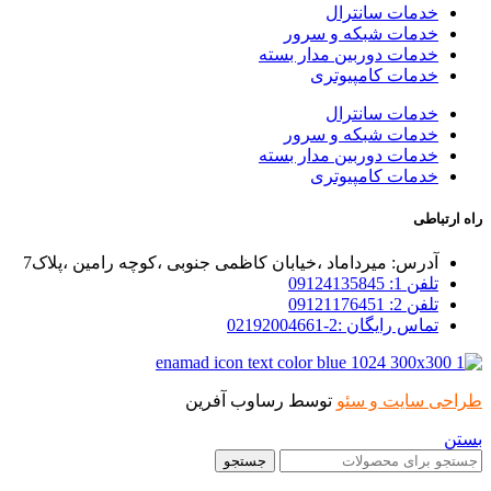
خدمات سانترال
خدمات شبکه و سرور
خدمات دوربین مدار بسته
خدمات کامپیوتری
خدمات سانترال
خدمات شبکه و سرور
خدمات دوربین مدار بسته
خدمات کامپیوتری
راه ارتباطی
آدرس: میرداماد ،خیابان کاظمی جنوبی ،کوچه رامین ،پلاک7
تلفن 1: 09124135845
تلفن 2: 09121176451
تماس رایگان :2-02192004661
طراحی سایت و سئو
توسط رساوب آفرین
بستن
جستجو