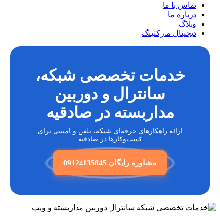
تماس با ما
درباره ما
وبلاگ
دیجیتال مارکتینگ
خدمات تخصصی شبکه،
سانترال و دوربین
مداربسته در صادقیه
ارائه راهکارهای حرفه‌ای شبکه، تلفن و امنیتی برای
کسب‌وکارها در صادقیه
مشاوره رایگان 09124135845