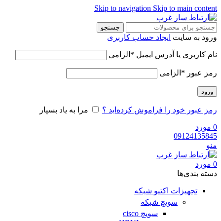
Skip to navigation
Skip to main con
جستجو
 به سایت
ایجاد حساب کاربری
کاربری یا آدرس ایمیل
*
الزامی
 عبور
*
الزامی
د
عبور خود را فراموش کرده‌اید ؟
مرا به یاد بسپار
رد
09124135
رد
‌ بندی‌ها
تجهیزات اکتیو شبکه
سویچ شبکه
سویچ cisco