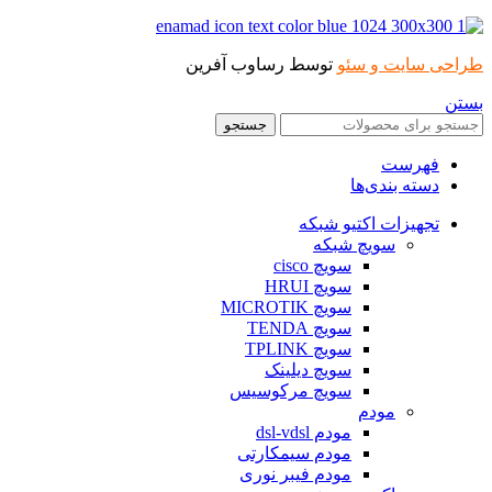
حی سایت و سئو
توسط رساوب آفرین
ن
جستجو
فهرست
دسته بندی‌ها
تجهیزات اکتیو شبکه
سویچ شبکه
سویچ cisco
سویچ HRUI
سویچ MICROTIK
سویچ TENDA
سویچ TPLINK
سویچ دیلینک
سویچ مرکوسیس
مودم
مودم dsl-vdsl
مودم سیمکارتی
مودم فیبر نوری