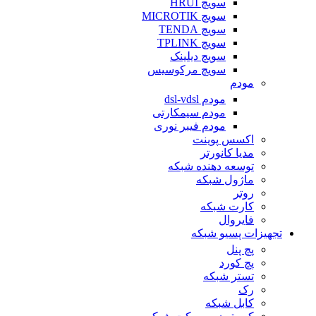
سویچ HRUI
سویچ MICROTIK
سویچ TENDA
سویچ TPLINK
سویچ دیلینک
سویچ مرکوسیس
مودم
مودم dsl-vdsl
مودم سیمکارتی
مودم فیبر نوری
اکسس پوینت
مدیا کانورتر
توسعه دهنده شبکه
ماژول شبکه
روتر
کارت شبکه
فایروال
تجهیزات پسیو شبکه
پچ پنل
پچ کورد
تستر شبکه
رک
کابل شبکه