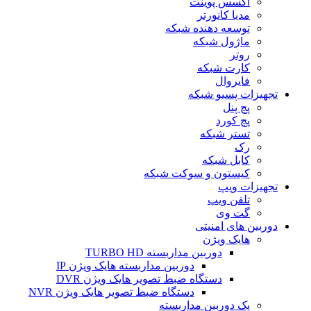
اکسس پوینت
مدیا کانورتر
توسعه دهنده شبکه
ماژول شبکه
روتر
کارت شبکه
فایروال
تجهیزات پسیو شبکه
پچ پنل
پچ کورد
تستر شبکه
رک
کابل شبکه
کیستون و سوکت شبکه
تجهیزات ویپ
تلفن ویپ
گت وی
دوربین های امنیتی
هایک ویژن
دوربین مداربسته TURBO HD
دوربین مداربسته هایک ویژن IP
دستگاه ضبط تصویر هایک ویژن DVR
دستگاه ضبط تصویر هایک ویژن NVR
پک دوربین مداربسته