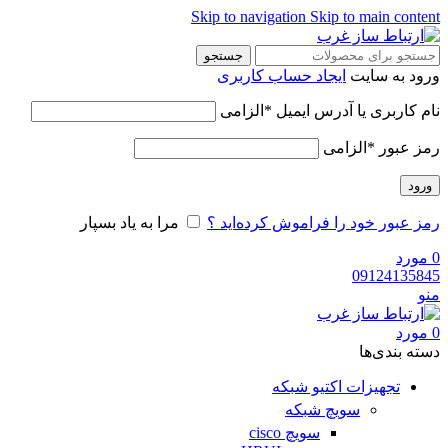
Skip to navigation
Skip to main cont
جستجو
ود به سایت
ایجاد حساب کاربری
م کاربری یا آدرس ایمیل
*
الزامی
ز عبور
*
الزامی
رود
ز عبور خود را فراموش کرده‌اید ؟
مرا به یاد بسپار
ورد
091241358
و
ورد
ه‌ بندی‌ها
تجهیزات اکتیو شبکه
سویچ شبکه
سویچ cisco