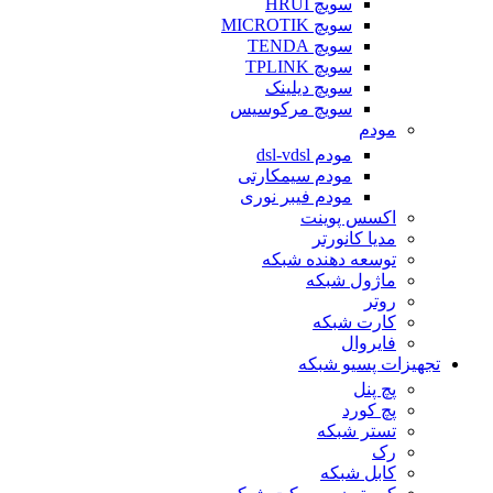
سویچ HRUI
سویچ MICROTIK
سویچ TENDA
سویچ TPLINK
سویچ دیلینک
سویچ مرکوسیس
مودم
مودم dsl-vdsl
مودم سیمکارتی
مودم فیبر نوری
اکسس پوینت
مدیا کانورتر
توسعه دهنده شبکه
ماژول شبکه
روتر
کارت شبکه
فایروال
تجهیزات پسیو شبکه
پچ پنل
پچ کورد
تستر شبکه
رک
کابل شبکه