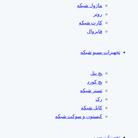
ماژول شبکه
روتر
کارت شبکه
فایروال
تجهیزات پسیو شبکه
پچ پنل
پچ کورد
تستر شبکه
رک
کابل شبکه
کیستون و سوکت شبکه
تجهیزات ویپ