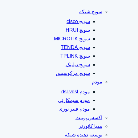
سویچ شبکه
سویچ cisco
سویچ HRUI
سویچ MICROTIK
سویچ TENDA
سویچ TPLINK
سویچ دیلینک
سویچ مرکوسیس
مودم
مودم dsl-vdsl
مودم سیمکارتی
مودم فیبر نوری
اکسس پوینت
مدیا کانورتر
توسعه دهنده شبکه