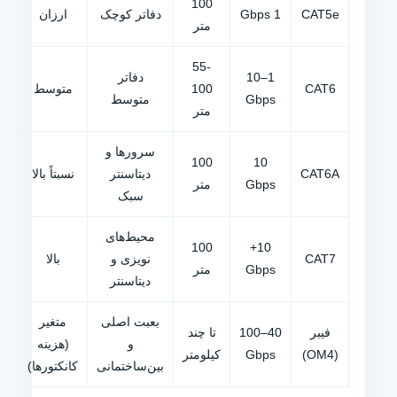
100
CAT5e
1 Gbps
دفاتر کوچک
ارزان
متر
55-
1–10
دفاتر
CAT6
100
متوسط
Gbps
متوسط
متر
سرورها و
100
10
CAT6A
دیتاسنتر
نسبتاً بالا
Gbps
متر
سبک
محیط‌های
100
10+
CAT7
نویزی و
بالا
Gbps
متر
دیتاسنتر
بعبت اصلی
متغیر
فیبر
40–100
تا چند
و
(هزینه
(OM4)
Gbps
کیلومتر
بین‌ساختمانی
کانکتورها)