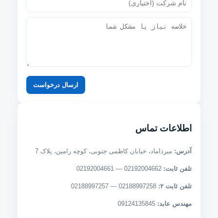
ارسال درخواست
اطلاعات تماس
آدرس:
میرداماد، خیابان کاظمی جنوبی، کوچه رامین، پلاک 7
تلفن ثابت:
02192004662 — 02192004661
تلفن ثابت ۲:
02188997258 — 02188997257
مهندس عابد:
09124135845