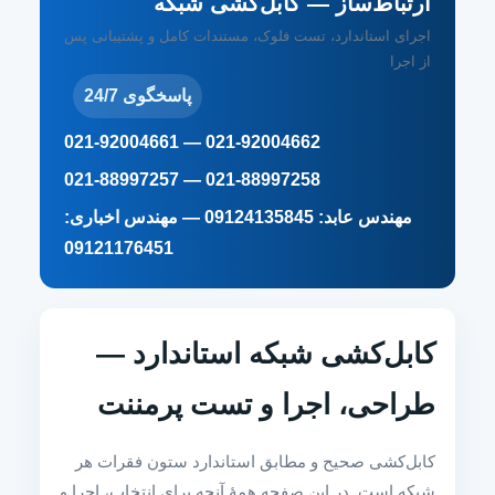
ارتباط‌ساز — کابل‌کشی شبکه
اجرای استاندارد، تست فلوک، مستندات کامل و پشتیبانی پس
از اجرا
پاسخگوی 24/7
021-92004662 — 021-92004661
021-88997258 — 021-88997257
مهندس عابد: 09124135845 — مهندس اخباری:
09121176451
کابل‌کشی شبکه استاندارد —
طراحی، اجرا و تست پرمننت
کابل‌کشی صحیح و مطابق استاندارد ستون فقرات هر
شبکه است. در این صفحه همهٔ آنچه برای انتخاب، اجرا و