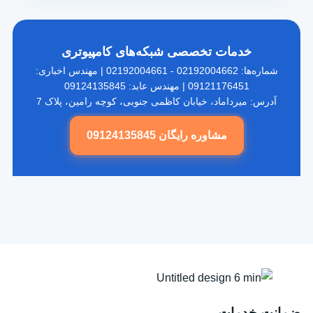
خدمات تخصصی شبکه‌های کامپیوتری
شماره‌ها: 02192004662 - 02192004661 | مهندس اخباری:
09121176451 | مهندس عابد: 09124135845
آدرس: میرداماد، خیابان کاظمی جنوبی، کوچه رامین، پلاک 7
مشاوره رایگان 09124135845
ضمانت خدمات