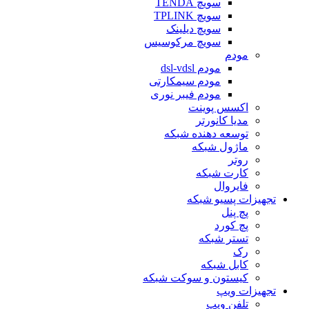
سویچ TENDA
سویچ TPLINK
سویچ دیلینک
سویچ مرکوسیس
مودم
مودم dsl-vdsl
مودم سیمکارتی
مودم فیبر نوری
اکسس پوینت
مدیا کانورتر
توسعه دهنده شبکه
ماژول شبکه
روتر
کارت شبکه
فایروال
تجهیزات پسیو شبکه
پچ پنل
پچ کورد
تستر شبکه
رک
کابل شبکه
کیستون و سوکت شبکه
تجهیزات ویپ
تلفن ویپ