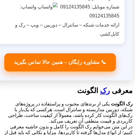
شماره موبایل:
09124135845
واتساپ:
09124135845
ارائه خدمات شبکه – سانترال – دوربین – ویپ – رک و
کابل‌کشی
📞 مشاوره رایگان – همین حالا تماس بگیرید
فی
رک
الگونت
گونت
یکی از برندهای محبوب و پراستفاده در پروژه‌های
 دوربین مداربسته و سانترال است. هرکسی که یک‌بار با
ی الگونت کار کرده باشد، معمولاً از کیفیت ساخت، طراحی
دی و قیمت منطقی آن تعریف می‌کند.
ن متن می‌خوایم رک الگونت را کامل و بدون حاشیه معرفی
از انواع مدل‌ها گرفته تا کاربردها، مزایا و نکاتی که باید قبل از