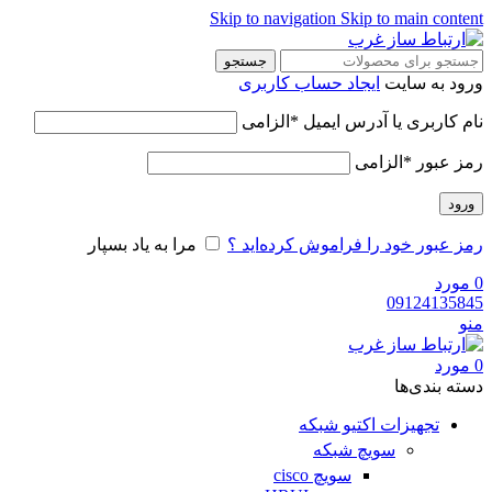
Skip to navigation
Skip to main c
جستجو
به سایت
ایجاد حساب کاربری
اربری یا آدرس ایمیل
*
الزامی
بور
*
الزامی
بور خود را فراموش کرده‌اید ؟
مرا به یاد بسپار
د
091241
د
بندی‌ها
تجهیزات اکتیو شبکه
سویچ شبکه
سویچ cisco