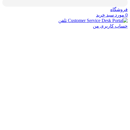
گاه
د
سبد خرید
تلفن
 کاربری من