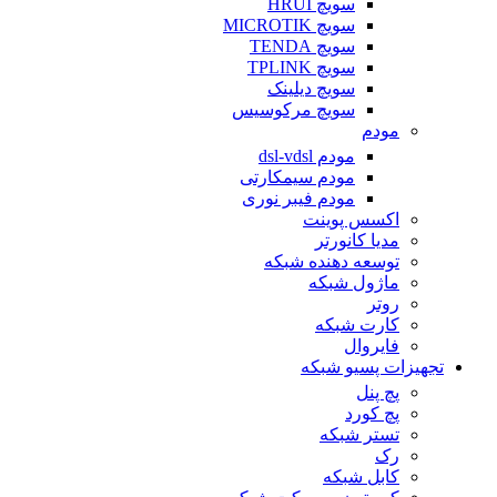
سویچ HRUI
سویچ MICROTIK
سویچ TENDA
سویچ TPLINK
سویچ دیلینک
سویچ مرکوسیس
مودم
مودم dsl-vdsl
مودم سیمکارتی
مودم فیبر نوری
اکسس پوینت
مدیا کانورتر
توسعه دهنده شبکه
ماژول شبکه
روتر
کارت شبکه
فایروال
تجهیزات پسیو شبکه
پچ پنل
پچ کورد
تستر شبکه
رک
کابل شبکه