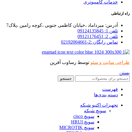
خدمات کامپیوتری
تباطی
آدرس: میرداماد ،خیابان کاظمی جنوبی ،کوچه رامین ،پلاک7
تلفن 1: 09124135845
تلفن 2: 09121176451
تماس رایگان :2-02192004661
 سایت و سئو
توسط رساوب آفرین
جستجو
فهرست
دسته بندی‌ها
تجهیزات اکتیو شبکه
سویچ شبکه
سویچ cisco
سویچ HRUI
سویچ MICROTIK