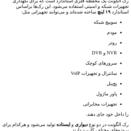
گونت یک محفظه فلزی استاندارد است که برای نگهداری
ات شبکه و امنیتی استفاده می‌شود. این رک‌ها براساس
دارد
۱۹ اینچ
ساخته شده‌اند و می‌توانند تجهیزاتی مثل:
سوییچ شبکه
مودم
روتر
NVR و DVR
سرور‌های کوچک
سانترال و تجهیزات VoIP
پچ‌پنل
پاور ماژول
تجهیزات مخابراتی
خل خود جای دهند.
گونت در دو نوع
دیواری
و
ایستاده
تولید می‌شود و هرکدام برای
های مختلف کاربرد دارند.