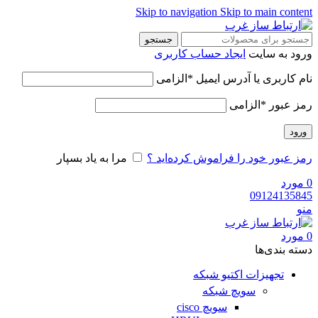
Skip to navigation
Skip to main cont
جستجو
ود به سایت
ایجاد حساب کاربری
م کاربری یا آدرس ایمیل
*
الزامی
ز عبور
*
الزامی
رود
ز عبور خود را فراموش کرده‌اید ؟
مرا به یاد بسپار
ورد
091241358
و
ورد
ه‌ بندی‌ها
تجهیزات اکتیو شبکه
سویچ شبکه
سویچ cisco