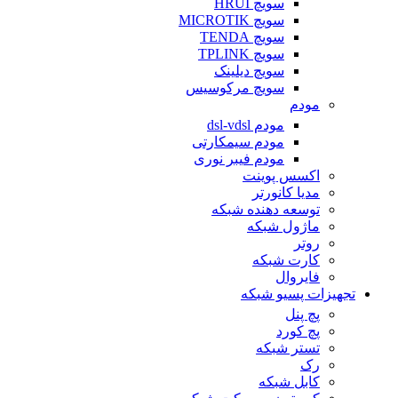
سویچ HRUI
سویچ MICROTIK
سویچ TENDA
سویچ TPLINK
سویچ دیلینک
سویچ مرکوسیس
مودم
مودم dsl-vdsl
مودم سیمکارتی
مودم فیبر نوری
اکسس پوینت
مدیا کانورتر
توسعه دهنده شبکه
ماژول شبکه
روتر
کارت شبکه
فایروال
تجهیزات پسیو شبکه
پچ پنل
پچ کورد
تستر شبکه
رک
کابل شبکه