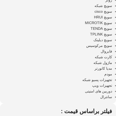
روتر
سویچ شبکه
سویچ cisco
سویچ HRUI
سویچ MICROTIK
سویچ TENDA
سویچ TPLINK
سویچ دیلینک
سویچ مرکوسیس
فایروال
کارت شبکه
ماژول شبکه
مدیا کانورتر
مودم
تجهیزات پسیو شبکه
تجهیزات ویپ
دوربین های امنیتی
سانترال
فیلتر براساس قیمت :