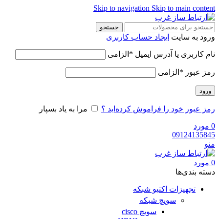
Skip to navigation
Skip to main content
جستجو
ورود به سایت
ایجاد حساب کاربری
نام کاربری یا آدرس ایمیل
*
الزامی
رمز عبور
*
الزامی
ورود
رمز عبور خود را فراموش کرده‌اید ؟
مرا به یاد بسپار
0
مورد
09124135845
منو
0
مورد
دسته‌ بندی‌ها
تجهیزات اکتیو شبکه
سویچ شبکه
سویچ cisco