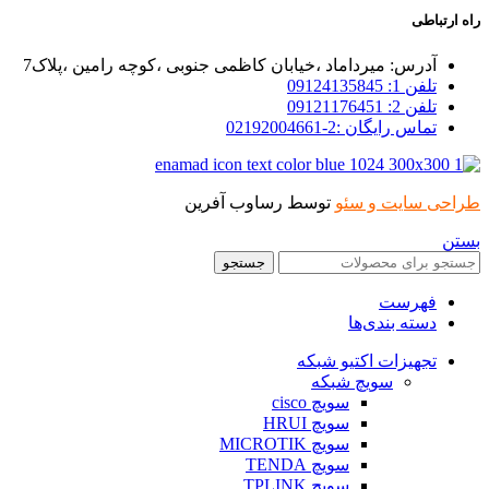
راه ارتباطی
آدرس: میرداماد ،خیابان کاظمی جنوبی ،کوچه رامین ،پلاک7
تلفن 1: 09124135845
تلفن 2: 09121176451
تماس رایگان :2-02192004661
طراحی سایت و سئو
توسط رساوب آفرین
بستن
جستجو
فهرست
دسته بندی‌ها
تجهیزات اکتیو شبکه
سویچ شبکه
سویچ cisco
سویچ HRUI
سویچ MICROTIK
سویچ TENDA
سویچ TPLINK