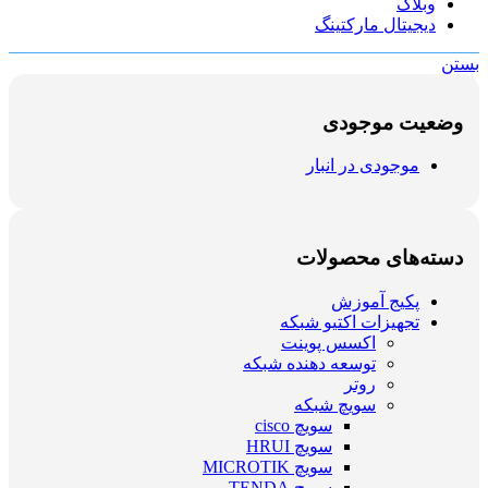
وبلاگ
دیجیتال مارکتینگ
بستن
وضعیت موجودی
موجودی در انبار
دسته‌های محصولات
پکیج آموزش
تجهیزات اکتیو شبکه
اکسس پوینت
توسعه دهنده شبکه
روتر
سویچ شبکه
سویچ cisco
سویچ HRUI
سویچ MICROTIK
سویچ TENDA