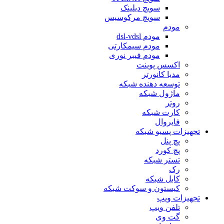
سویچ دیلینک
سویچ مرکوسیس
مودم
مودم dsl-vdsl
مودم سیمکارتی
مودم فیبر نوری
اکسس پوینت
مدیا کانورتر
توسعه دهنده شبکه
ماژول شبکه
روتر
کارت شبکه
فایروال
تجهیزات پسیو شبکه
پچ پنل
پچ کورد
تستر شبکه
رک
کابل شبکه
کیستون و سوکت شبکه
تجهیزات ویپ
تلفن ویپ
گت وی