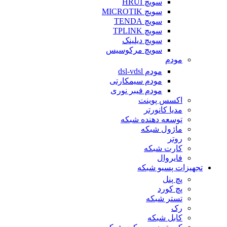
سویچ HRUI
سویچ MICROTIK
سویچ TENDA
سویچ TPLINK
سویچ دیلینک
سویچ مرکوسیس
مودم
مودم dsl-vdsl
مودم سیمکارتی
مودم فیبر نوری
اکسس پوینت
مدیا کانورتر
توسعه دهنده شبکه
ماژول شبکه
روتر
کارت شبکه
فایروال
تجهیزات پسیو شبکه
پچ پنل
پچ کورد
تستر شبکه
رک
کابل شبکه