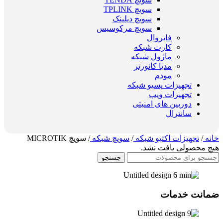
سویچ TPLINK
سویچ دیلینک
سویچ مرکوسیس
فایروال
کارت شبکه
ماژول شبکه
مدیا کانورتر
مودم
تجهیزات پسیو شبکه
تجهیزات ویپ
دوربین های امنیتی
سانترال
خانه
/
تجهیزات اکتیو شبکه
/
سویچ شبکه
/
سویچ MICROTIK
هیچ محصولی یافت نشد.
جستجو
ضمانت خدمات