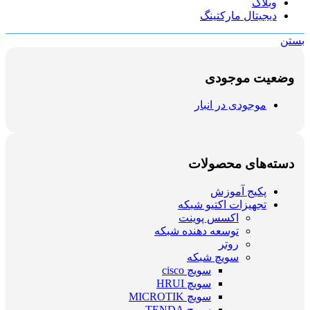
وبلاگ
دیجیتال مارکتینگ
بستن
وضعیت موجودی
موجودی در انبار
دسته‌های محصولات
پکیج آموزش
تجهیزات اکتیو شبکه
اکسس پوینت
توسعه دهنده شبکه
روتر
سویچ شبکه
سویچ cisco
سویچ HRUI
سویچ MICROTIK
سویچ TENDA