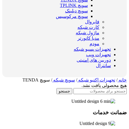
سویچ TPLINK
سویچ دیلینک
سویچ مرکوسیس
فایروال
کارت شبکه
ماژول شبکه
مدیا کانورتر
مودم
تجهیزات پسیو شبکه
تجهیزات ویپ
دوربین های امنیتی
سانترال
خانه
/
تجهیزات اکتیو شبکه
/
سویچ شبکه
/
سویچ TENDA
هیچ محصولی یافت نشد.
جستجو
ضمانت خدمات