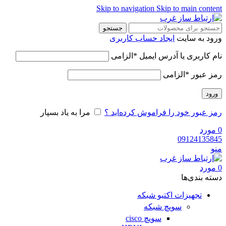
Skip to navigation
Skip to main content
جستجو
ورود به سایت
ایجاد حساب کاربری
نام کاربری یا آدرس ایمیل
*
الزامی
رمز عبور
*
الزامی
ورود
رمز عبور خود را فراموش کرده‌اید ؟
مرا به یاد بسپار
0
مورد
09124135845
منو
0
مورد
دسته‌ بندی‌ها
تجهیزات اکتیو شبکه
سویچ شبکه
سویچ cisco