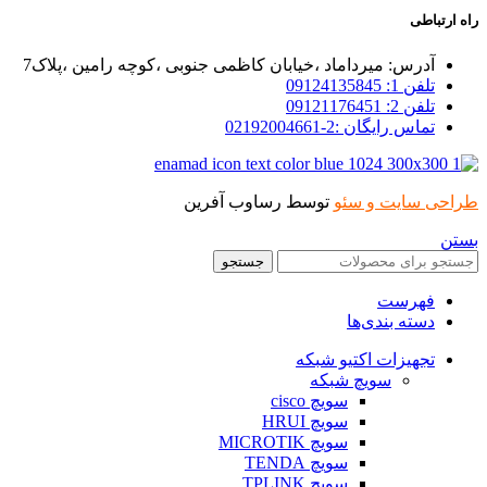
راه ارتباطی
آدرس: میرداماد ،خیابان کاظمی جنوبی ،کوچه رامین ،پلاک7
تلفن 1: 09124135845
تلفن 2: 09121176451
تماس رایگان :2-02192004661
طراحی سایت و سئو
توسط رساوب آفرین
بستن
جستجو
فهرست
دسته بندی‌ها
تجهیزات اکتیو شبکه
سویچ شبکه
سویچ cisco
سویچ HRUI
سویچ MICROTIK
سویچ TENDA
سویچ TPLINK