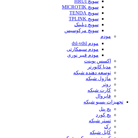
سویچ HRUI
سویچ MICROTIK
سویچ TENDA
سویچ TPLINK
سویچ دیلینک
سویچ مرکوسیس
مودم
مودم dsl-vdsl
مودم سیمکارتی
مودم فیبر نوری
اکسس پوینت
مدیا کانورتر
توسعه دهنده شبکه
ماژول شبکه
روتر
کارت شبکه
فایروال
تجهیزات پسیو شبکه
پچ پنل
پچ کورد
تستر شبکه
رک
کابل شبکه