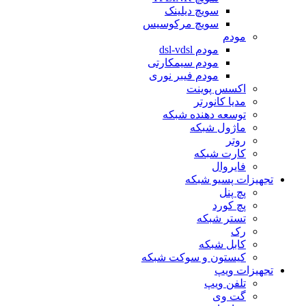
سویچ دیلینک
سویچ مرکوسیس
مودم
مودم dsl-vdsl
مودم سیمکارتی
مودم فیبر نوری
اکسس پوینت
مدیا کانورتر
توسعه دهنده شبکه
ماژول شبکه
روتر
کارت شبکه
فایروال
تجهیزات پسیو شبکه
پچ پنل
پچ کورد
تستر شبکه
رک
کابل شبکه
کیستون و سوکت شبکه
تجهیزات ویپ
تلفن ویپ
گت وی