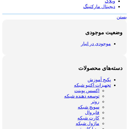
وبلاگ
دیجیتال مارکتینگ
بستن
وضعیت موجودی
موجودی در انبار
دسته‌های محصولات
پکیج آموزش
تجهیزات اکتیو شبکه
اکسس پوینت
توسعه دهنده شبکه
روتر
سویچ شبکه
فایروال
کارت شبکه
ماژول شبکه
مدیا کانورتر