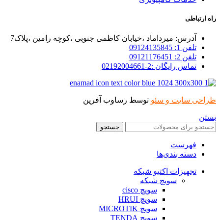
راه ارتباطی
آدرس: میرداماد ،خیابان کاظمی جنوبی ،کوچه رامین ،پلاک7
تلفن 1: 09124135845
تلفن 2: 09121176451
تماس رایگان :2-02192004661
طراحی سایت و سئو
توسط رساوب آفرین
بستن
جستجو
فهرست
دسته بندی‌ها
تجهیزات اکتیو شبکه
سویچ شبکه
سویچ cisco
سویچ HRUI
سویچ MICROTIK
سویچ TENDA