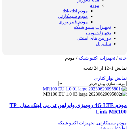
مودم
مودم dsl-vdsl
مودم سیمکارتی
مودم فیبر نوری
تجهیزات پسیو شبکه
تجهیزات ویپ
دوربین های امنیتی
سانترال
خانه
/
تجهیزات اکتیو شبکه
/
مودم
نمایش 1–12 از 24 نتیجه
نمایش نوار کناری
مودم 4G LTE رومیزی وایرلس تی پی لینک مدل TP-
Link MR100
مودم سیمکارتی
,
تجهیزات اکتیو شبکه
اطلاعات بیشتر