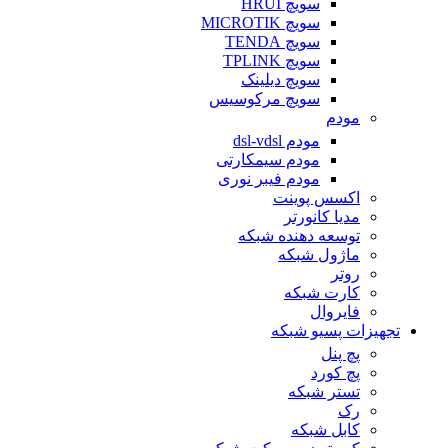
سویچ HRUI
سویچ MICROTIK
سویچ TENDA
سویچ TPLINK
سویچ دیلینک
سویچ مرکوسیس
مودم
مودم dsl-vdsl
مودم سیمکارتی
مودم فیبر نوری
اکسس پوینت
مدیا کانورتر
توسعه دهنده شبکه
ماژول شبکه
روتر
کارت شبکه
فایروال
تجهیزات پسیو شبکه
پچ پنل
پچ کورد
تستر شبکه
رک
کابل شبکه