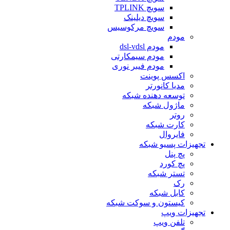
سویچ TPLINK
سویچ دیلینک
سویچ مرکوسیس
مودم
مودم dsl-vdsl
مودم سیمکارتی
مودم فیبر نوری
اکسس پوینت
مدیا کانورتر
توسعه دهنده شبکه
ماژول شبکه
روتر
کارت شبکه
فایروال
تجهیزات پسیو شبکه
پچ پنل
پچ کورد
تستر شبکه
رک
کابل شبکه
کیستون و سوکت شبکه
تجهیزات ویپ
تلفن ویپ