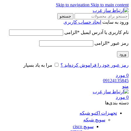
Skip to navigation
Skip to main content
جستجو
ورود به سایت
ایجاد حساب کاربری
نام کاربری یا آدرس ایمیل
*
الزامی
رمز عبور
*
الزامی
ورود
رمز عبور خود را فراموش کرده‌اید ؟
مرا به یاد بسپار
0
مورد
09124135845
منو
0
مورد
دسته‌ بندی‌ها
تجهیزات اکتیو شبکه
سویچ شبکه
سویچ cisco