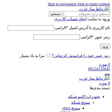
Skip to navigation
Skip to main content
جستجو
ورود به سایت
ایجاد حساب کاربری
نام کاربری یا آدرس ایمیل
*
الزامی
رمز عبور
*
الزامی
ورود
رمز عبور خود را فراموش کرده‌اید ؟
مرا به یاد بسپار
0
مورد
09124135845
منو
0
مورد
دسته‌ بندی‌ها
تجهیزات اکتیو شبکه
سویچ شبکه
سویچ cisco