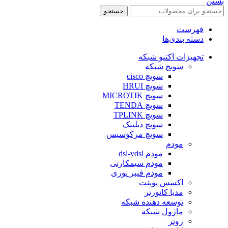
بستن
جستجو
فهرست
دسته بندی‌ها
تجهیزات اکتیو شبکه
سویچ شبکه
سویچ cisco
سویچ HRUI
سویچ MICROTIK
سویچ TENDA
سویچ TPLINK
سویچ دیلینک
سویچ مرکوسیس
مودم
مودم dsl-vdsl
مودم سیمکارتی
مودم فیبر نوری
اکسس پوینت
مدیا کانورتر
توسعه دهنده شبکه
ماژول شبکه
روتر