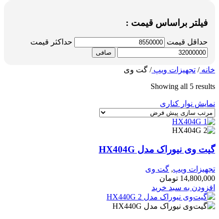
فیلتر براساس قیمت :
حداقل قیمت
حداكثر قيمت
صافی
خانه
/
تجهیزات ویپ
/
گت وی
Showing all 5 results
نمایش نوار کناری
گیت وی نیوراک مدل HX404G
تجهیزات ویپ
,
گت وی
14,800,000
تومان
افزودن به سبد خرید