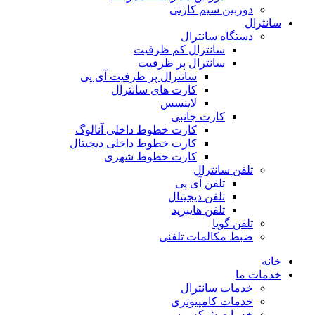
دوربین سیم کارتی
سانترال
دستگاه سانترال
سانترال کم ظرفیت
سانترال پر ظرفیت
سانترال پر ظرفیت آی پی
کارت های سانترال
لاینسس
کارت جانبی
کارت خطوط داخلی آنالوگ
کارت خطوط داخلی دیجیتال
کارت خطوط شهری
تلفن سانترال
تلفن آی پی
تلفن دیجیتال
تلفن هایبرید
تلفن گویا
ضبط مکالمات تلفنی
خانه
خدمات ما
خدمات سانترال
خدمات کامپیوتری
خدمات شبکه و سرور