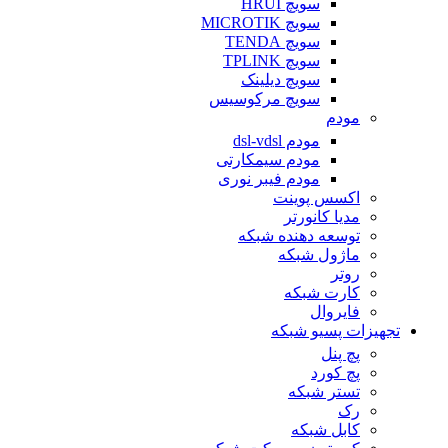
سویچ HRUI
سویچ MICROTIK
سویچ TENDA
سویچ TPLINK
سویچ دیلینک
سویچ مرکوسیس
مودم
مودم dsl-vdsl
مودم سیمکارتی
مودم فیبر نوری
اکسس پوینت
مدیا کانورتر
توسعه دهنده شبکه
ماژول شبکه
روتر
کارت شبکه
فایروال
تجهیزات پسیو شبکه
پچ پنل
پچ کورد
تستر شبکه
رک
کابل شبکه