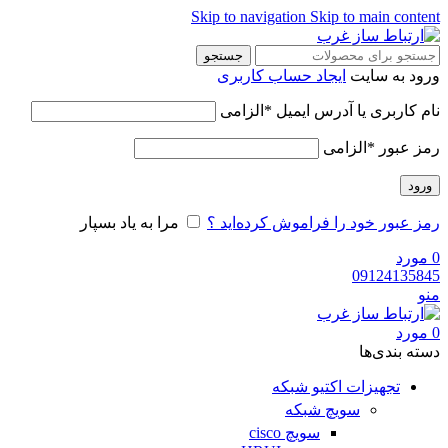
Skip to navigation
Skip to main content
جستجو
ورود به سایت
ایجاد حساب کاربری
نام کاربری یا آدرس ایمیل
*
الزامی
رمز عبور
*
الزامی
ورود
رمز عبور خود را فراموش کرده‌اید ؟
مرا به یاد بسپار
0
مورد
09124135845
منو
0
مورد
دسته‌ بندی‌ها
تجهیزات اکتیو شبکه
سویچ شبکه
سویچ cisco