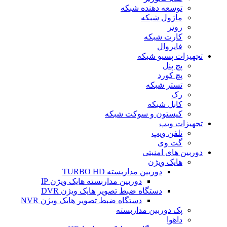
توسعه دهنده شبکه
ماژول شبکه
روتر
کارت شبکه
فایروال
تجهیزات پسیو شبکه
پچ پنل
پچ کورد
تستر شبکه
رک
کابل شبکه
کیستون و سوکت شبکه
تجهیزات ویپ
تلفن ویپ
گت وی
دوربین های امنیتی
هایک ویژن
دوربین مداربسته TURBO HD
دوربین مداربسته هایک ویژن IP
دستگاه ضبط تصویر هایک ویژن DVR
دستگاه ضبط تصویر هایک ویژن NVR
پک دوربین مداربسته
داهوا