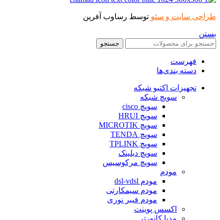
طراحی سایت و سئو
توسط رساوب آفرین
بستن
جستجو
فهرست
دسته بندی‌ها
تجهیزات اکتیو شبکه
سویچ شبکه
سویچ cisco
سویچ HRUI
سویچ MICROTIK
سویچ TENDA
سویچ TPLINK
سویچ دیلینک
سویچ مرکوسیس
مودم
مودم dsl-vdsl
مودم سیمکارتی
مودم فیبر نوری
اکسس پوینت
مدیا کانورتر