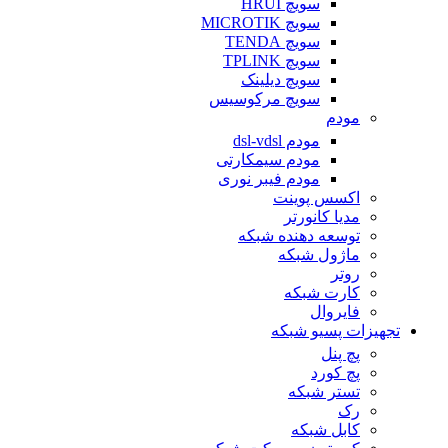
سویچ HRUI
سویچ MICROTIK
سویچ TENDA
سویچ TPLINK
سویچ دیلینک
سویچ مرکوسیس
مودم
مودم dsl-vdsl
مودم سیمکارتی
مودم فیبر نوری
اکسس پوینت
مدیا کانورتر
توسعه دهنده شبکه
ماژول شبکه
روتر
کارت شبکه
فایروال
تجهیزات پسیو شبکه
پچ پنل
پچ کورد
تستر شبکه
رک
کابل شبکه