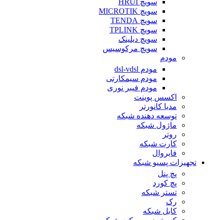
سویچ HRUI
سویچ MICROTIK
سویچ TENDA
سویچ TPLINK
سویچ دیلینک
سویچ مرکوسیس
مودم
مودم dsl-vdsl
مودم سیمکارتی
مودم فیبر نوری
اکسس پوینت
مدیا کانورتر
توسعه دهنده شبکه
ماژول شبکه
روتر
کارت شبکه
فایروال
تجهیزات پسیو شبکه
پچ پنل
پچ کورد
تستر شبکه
رک
کابل شبکه