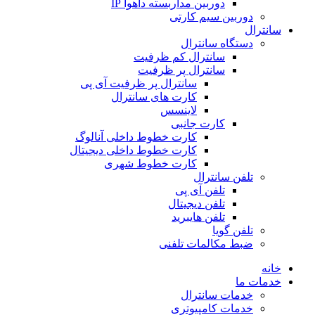
دوربین مداربسته داهوا IP
دوربین سیم کارتی
سانترال
دستگاه سانترال
سانترال کم ظرفیت
سانترال پر ظرفیت
سانترال پر ظرفیت آی پی
کارت های سانترال
لاینسس
کارت جانبی
کارت خطوط داخلی آنالوگ
کارت خطوط داخلی دیجیتال
کارت خطوط شهری
تلفن سانترال
تلفن آی پی
تلفن دیجیتال
تلفن هایبرید
تلفن گویا
ضبط مکالمات تلفنی
خانه
خدمات ما
خدمات سانترال
خدمات کامپیوتری