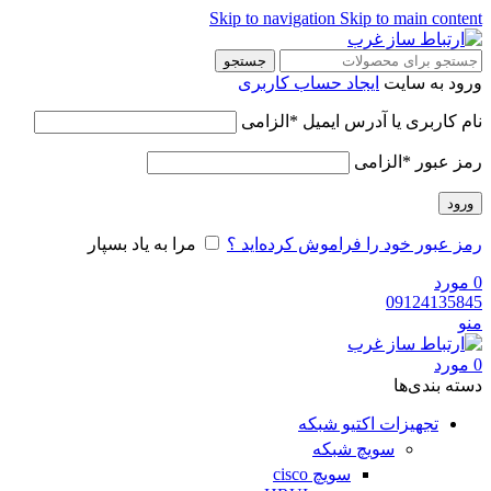
Skip to navigation
Skip to main content
جستجو
ورود به سایت
ایجاد حساب کاربری
نام کاربری یا آدرس ایمیل
*
الزامی
رمز عبور
*
الزامی
ورود
رمز عبور خود را فراموش کرده‌اید ؟
مرا به یاد بسپار
0
مورد
09124135845
منو
0
مورد
دسته‌ بندی‌ها
تجهیزات اکتیو شبکه
سویچ شبکه
سویچ cisco