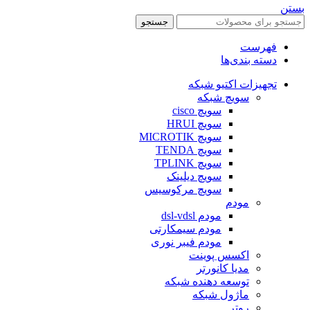
بستن
جستجو
فهرست
دسته بندی‌ها
تجهیزات اکتیو شبکه
سویچ شبکه
سویچ cisco
سویچ HRUI
سویچ MICROTIK
سویچ TENDA
سویچ TPLINK
سویچ دیلینک
سویچ مرکوسیس
مودم
مودم dsl-vdsl
مودم سیمکارتی
مودم فیبر نوری
اکسس پوینت
مدیا کانورتر
توسعه دهنده شبکه
ماژول شبکه
روتر