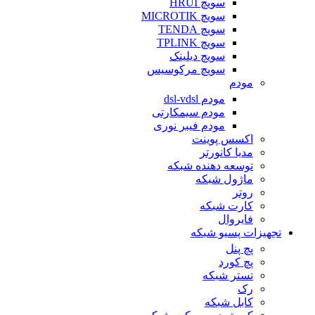
سویچ HRUI
سویچ MICROTIK
سویچ TENDA
سویچ TPLINK
سویچ دیلینک
سویچ مرکوسیس
مودم
مودم dsl-vdsl
مودم سیمکارتی
مودم فیبر نوری
اکسس پوینت
مدیا کانورتر
توسعه دهنده شبکه
ماژول شبکه
روتر
کارت شبکه
فایروال
تجهیزات پسیو شبکه
پچ پنل
پچ کورد
تستر شبکه
رک
کابل شبکه