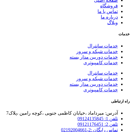
صفحه اصلی
فروشگاه
تماس با ما
درباره ما
وبلاگ
خدمات
خدمات سانترال
خدمات شبکه و سرور
خدمات دوربین مدار بسته
خدمات کامپیوتری
خدمات سانترال
خدمات شبکه و سرور
خدمات دوربین مدار بسته
خدمات کامپیوتری
راه ارتباطی
آدرس: میرداماد ،خیابان کاظمی جنوبی ،کوچه رامین ،پلاک7
تلفن 1: 09124135845
تلفن 2: 09121176451
تماس رایگان :2-02192004661