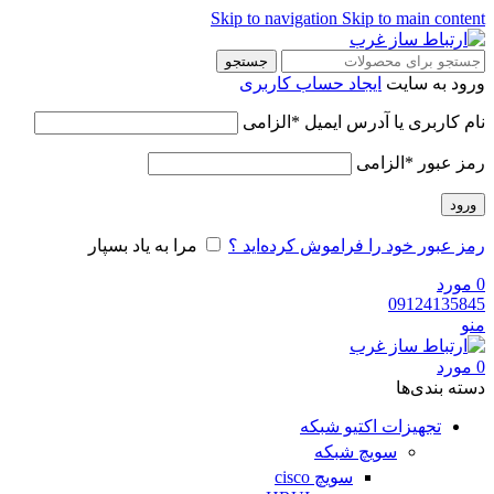
Skip to navigation
Skip to main content
جستجو
ورود به سایت
ایجاد حساب کاربری
نام کاربری یا آدرس ایمیل
*
الزامی
رمز عبور
*
الزامی
ورود
رمز عبور خود را فراموش کرده‌اید ؟
مرا به یاد بسپار
0
مورد
09124135845
منو
0
مورد
دسته‌ بندی‌ها
تجهیزات اکتیو شبکه
سویچ شبکه
سویچ cisco