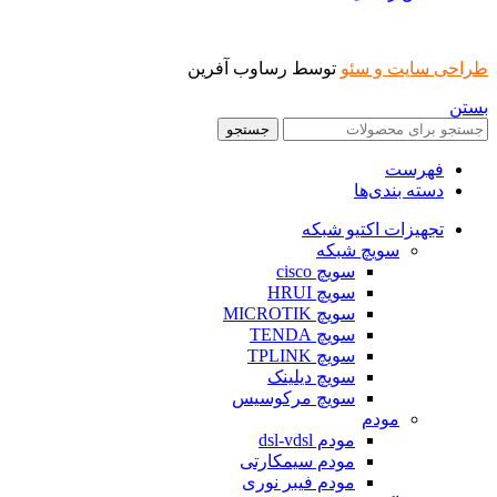
طراحی سایت و سئو
توسط رساوب آفرین
بستن
جستجو
فهرست
دسته بندی‌ها
تجهیزات اکتیو شبکه
سویچ شبکه
سویچ cisco
سویچ HRUI
سویچ MICROTIK
سویچ TENDA
سویچ TPLINK
سویچ دیلینک
سویچ مرکوسیس
مودم
مودم dsl-vdsl
مودم سیمکارتی
مودم فیبر نوری