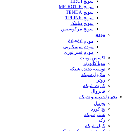
سویچ HRUI
سویچ MICROTIK
سویچ TENDA
سویچ TPLINK
سویچ دیلینک
سویچ مرکوسیس
مودم
مودم dsl-vdsl
مودم سیمکارتی
مودم فیبر نوری
اکسس پوینت
مدیا کانورتر
توسعه دهنده شبکه
ماژول شبکه
روتر
کارت شبکه
فایروال
تجهیزات پسیو شبکه
پچ پنل
پچ کورد
تستر شبکه
رک
کابل شبکه