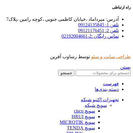
راه ارتباطی
آدرس: میرداماد ،خیابان کاظمی جنوبی ،کوچه رامین ،پلاک7
تلفن 1: 09124135845
تلفن 2: 09121176451
تماس رایگان :2-02192004661
طراحی سایت و سئو
توسط رساوب آفرین
بستن
جستجو
فهرست
دسته بندی‌ها
تجهیزات اکتیو شبکه
سویچ شبکه
سویچ cisco
سویچ HRUI
سویچ MICROTIK
سویچ TENDA