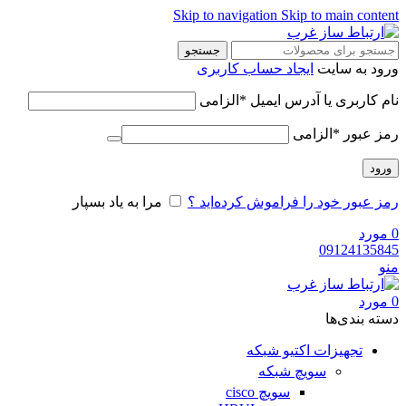
Skip to navigation
Skip to main content
جستجو
ورود به سایت
ایجاد حساب کاربری
نام کاربری یا آدرس ایمیل
*
الزامی
رمز عبور
*
الزامی
ورود
رمز عبور خود را فراموش کرده‌اید ؟
مرا به یاد بسپار
0
مورد
09124135845
منو
0
مورد
دسته‌ بندی‌ها
تجهیزات اکتیو شبکه
سویچ شبکه
سویچ cisco