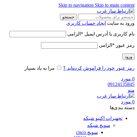
Skip to navigation
Skip to main content
جستجو
ورود به سایت
ایجاد حساب کاربری
نام کاربری یا آدرس ایمیل
*
الزامی
رمز عبور
*
الزامی
ورود
رمز عبور خود را فراموش کرده‌اید ؟
مرا به یاد بسپار
0
مورد
09124135845
منو
0
مورد
دسته‌ بندی‌ها
تجهیزات اکتیو شبکه
سویچ شبکه
سویچ cisco