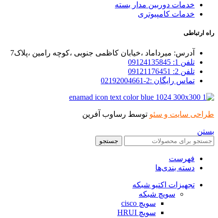
خدمات دوربین مدار بسته
خدمات کامپیوتری
راه ارتباطی
آدرس: میرداماد ،خیابان کاظمی جنوبی ،کوچه رامین ،پلاک7
تلفن 1: 09124135845
تلفن 2: 09121176451
تماس رایگان :2-02192004661
طراحی سایت و سئو
توسط رساوب آفرین
بستن
جستجو
فهرست
دسته بندی‌ها
تجهیزات اکتیو شبکه
سویچ شبکه
سویچ cisco
سویچ HRUI