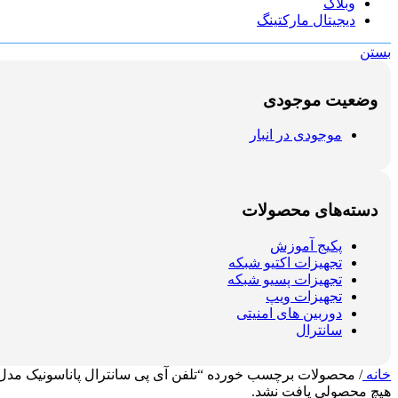
وبلاگ
دیجیتال مارکتینگ
بستن
وضعیت موجودی
موجودی در انبار
دسته‌های محصولات
پکیج آموزش
تجهیزات اکتیو شبکه
تجهیزات پسیو شبکه
تجهیزات ویپ
دوربین های امنیتی
سانترال
خانه
/
محصولات برچسب خورده “تلفن آی پی سانترال پاناسونیک مدل KX-NT321
هیچ محصولی یافت نشد.