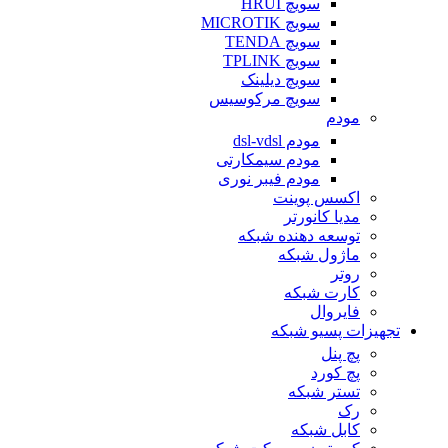
سویچ HRUI
سویچ MICROTIK
سویچ TENDA
سویچ TPLINK
سویچ دیلینک
سویچ مرکوسیس
مودم
مودم dsl-vdsl
مودم سیمکارتی
مودم فیبر نوری
اکسس پوینت
مدیا کانورتر
توسعه دهنده شبکه
ماژول شبکه
روتر
کارت شبکه
فایروال
تجهیزات پسیو شبکه
پچ پنل
پچ کورد
تستر شبکه
رک
کابل شبکه