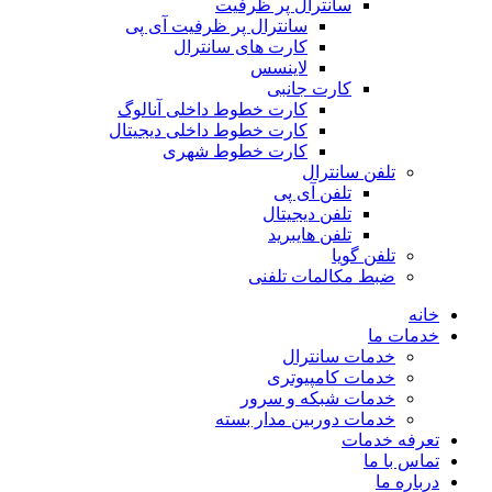
سانترال پر ظرفیت
سانترال پر ظرفیت آی پی
کارت های سانترال
لاینسس
کارت جانبی
کارت خطوط داخلی آنالوگ
کارت خطوط داخلی دیجیتال
کارت خطوط شهری
تلفن سانترال
تلفن آی پی
تلفن دیجیتال
تلفن هایبرید
تلفن گویا
ضبط مکالمات تلفنی
خانه
خدمات ما
خدمات سانترال
خدمات کامپیوتری
خدمات شبکه و سرور
خدمات دوربین مدار بسته
تعرفه خدمات
تماس با ما
درباره ما