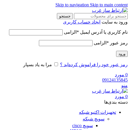
Skip to navigation
Skip to main content
جستجو
ورود به سایت
ایجاد حساب کاربری
نام کاربری یا آدرس ایمیل
*
الزامی
رمز عبور
*
الزامی
ورود
رمز عبور خود را فراموش کرده‌اید ؟
مرا به یاد بسپار
0
مورد
09124135845
منو
0
مورد
دسته‌ بندی‌ها
تجهیزات اکتیو شبکه
سویچ شبکه
سویچ cisco