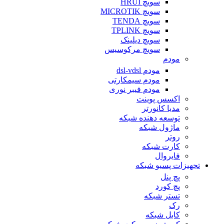
سویچ HRUI
سویچ MICROTIK
سویچ TENDA
سویچ TPLINK
سویچ دیلینک
سویچ مرکوسیس
مودم
مودم dsl-vdsl
مودم سیمکارتی
مودم فیبر نوری
اکسس پوینت
مدیا کانورتر
توسعه دهنده شبکه
ماژول شبکه
روتر
کارت شبکه
فایروال
تجهیزات پسیو شبکه
پچ پنل
پچ کورد
تستر شبکه
رک
کابل شبکه