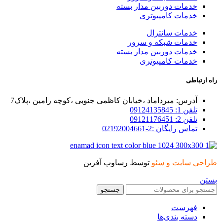
خدمات دوربین مدار بسته
خدمات کامپیوتری
خدمات سانترال
خدمات شبکه و سرور
خدمات دوربین مدار بسته
خدمات کامپیوتری
راه ارتباطی
آدرس: میرداماد ،خیابان کاظمی جنوبی ،کوچه رامین ،پلاک7
تلفن 1: 09124135845
تلفن 2: 09121176451
تماس رایگان :2-02192004661
طراحی سایت و سئو
توسط رساوب آفرین
بستن
جستجو
فهرست
دسته بندی‌ها