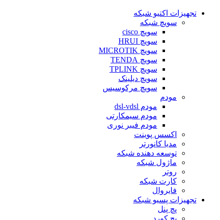
تجهیزات اکتیو شبکه
سویچ شبکه
سویچ cisco
سویچ HRUI
سویچ MICROTIK
سویچ TENDA
سویچ TPLINK
سویچ دیلینک
سویچ مرکوسیس
مودم
مودم dsl-vdsl
مودم سیمکارتی
مودم فیبر نوری
اکسس پوینت
مدیا کانورتر
توسعه دهنده شبکه
ماژول شبکه
روتر
کارت شبکه
فایروال
تجهیزات پسیو شبکه
پچ پنل
پچ کورد