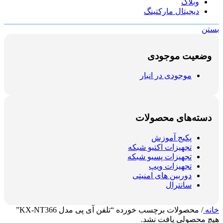
وبلاگ
دیجیتال مارکتینگ
بستن
وضعیت موجودی
موجودی در انبار
دسته‌های محصولات
پکیج آموزش
تجهیزات اکتیو شبکه
تجهیزات پسیو شبکه
تجهیزات ویپ
دوربین های امنیتی
سانترال
خانه
/
محصولات برچسب خورده “تلفن آی پی مدل KX-NT366”
هیچ محصولی یافت نشد.