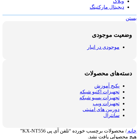
وبلاگ
دیجیتال مارکتینگ
بستن
وضعیت موجودی
موجودی در انبار
دسته‌های محصولات
پکیج آموزش
تجهیزات اکتیو شبکه
تجهیزات پسیو شبکه
تجهیزات ویپ
دوربین های امنیتی
سانترال
خانه
/
محصولات برچسب خورده “تلفن آی پی KX-NT556”
هیچ محصولی یافت نشد.