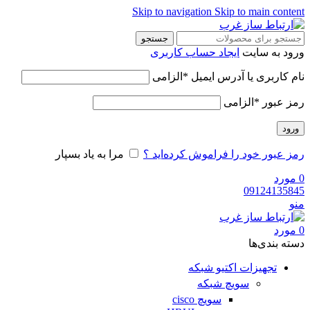
Skip to navigation
Skip to main content
جستجو
ورود به سایت
ایجاد حساب کاربری
نام کاربری یا آدرس ایمیل
*
الزامی
رمز عبور
*
الزامی
ورود
رمز عبور خود را فراموش کرده‌اید ؟
مرا به یاد بسپار
0
مورد
09124135845
منو
0
مورد
دسته‌ بندی‌ها
تجهیزات اکتیو شبکه
سویچ شبکه
سویچ cisco