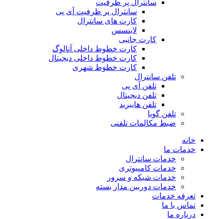
سانترال پر ظرفیت
سانترال پر ظرفیت آی پی
کارت های سانترال
لاینسس
کارت جانبی
کارت خطوط داخلی آنالوگ
کارت خطوط داخلی دیجیتال
کارت خطوط شهری
تلفن سانترال
تلفن آی پی
تلفن دیجیتال
تلفن هایبرید
تلفن گویا
ضبط مکالمات تلفنی
خانه
خدمات ما
خدمات سانترال
خدمات کامپیوتری
خدمات شبکه و سرور
خدمات دوربین مدار بسته
تعرفه خدمات
تماس با ما
درباره ما