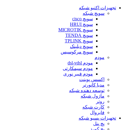
تجهیزات اکتیو شبکه
سویچ شبکه
سویچ cisco
سویچ HRUI
سویچ MICROTIK
سویچ TENDA
سویچ TPLINK
سویچ دیلینک
سویچ مرکوسیس
مودم
مودم dsl-vdsl
مودم سیمکارتی
مودم فیبر نوری
اکسس پوینت
مدیا کانورتر
توسعه دهنده شبکه
ماژول شبکه
روتر
کارت شبکه
فایروال
تجهیزات پسیو شبکه
پچ پنل
پچ کورد