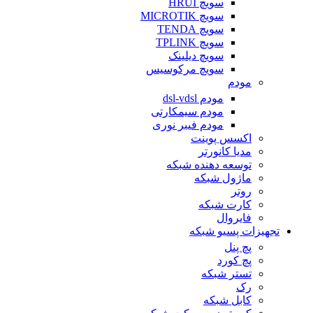
سویچ HRUI
سویچ MICROTIK
سویچ TENDA
سویچ TPLINK
سویچ دیلینک
سویچ مرکوسیس
مودم
مودم dsl-vdsl
مودم سیمکارتی
مودم فیبر نوری
اکسس پوینت
مدیا کانورتر
توسعه دهنده شبکه
ماژول شبکه
روتر
کارت شبکه
فایروال
تجهیزات پسیو شبکه
پچ پنل
پچ کورد
تستر شبکه
رک
کابل شبکه