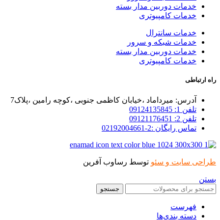
خدمات دوربین مدار بسته
خدمات کامپیوتری
خدمات سانترال
خدمات شبکه و سرور
خدمات دوربین مدار بسته
خدمات کامپیوتری
راه ارتباطی
آدرس: میرداماد ،خیابان کاظمی جنوبی ،کوچه رامین ،پلاک7
تلفن 1: 09124135845
تلفن 2: 09121176451
تماس رایگان :2-02192004661
طراحی سایت و سئو
توسط رساوب آفرین
بستن
جستجو
فهرست
دسته بندی‌ها