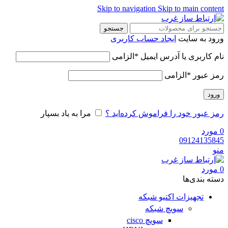
Skip to navigation
Skip to main content
جستجو
ورود به سایت
ایجاد حساب کاربری
نام کاربری یا آدرس ایمیل
*
الزامی
رمز عبور
*
الزامی
ورود
رمز عبور خود را فراموش کرده‌اید ؟
مرا به یاد بسپار
0
مورد
09124135845
منو
0
مورد
دسته‌ بندی‌ها
تجهیزات اکتیو شبکه
سویچ شبکه
سویچ cisco