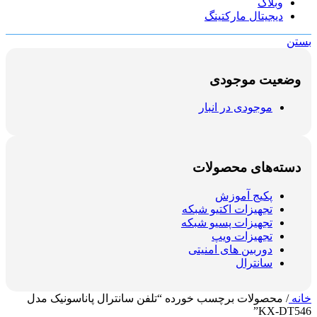
وبلاگ
دیجیتال مارکتینگ
بستن
وضعیت موجودی
موجودی در انبار
دسته‌های محصولات
پکیج آموزش
تجهیزات اکتیو شبکه
تجهیزات پسیو شبکه
تجهیزات ویپ
دوربین های امنیتی
سانترال
خانه
/
محصولات برچسب خورده “تلفن سانترال پاناسونیک مدل
KX-DT546”