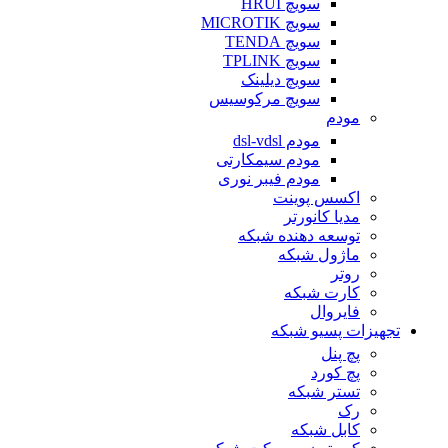
سویچ HRUI
سویچ MICROTIK
سویچ TENDA
سویچ TPLINK
سویچ دیلینک
سویچ مرکوسیس
مودم
مودم dsl-vdsl
مودم سیمکارتی
مودم فیبر نوری
اکسس پوینت
مدیا کانورتر
توسعه دهنده شبکه
ماژول شبکه
روتر
کارت شبکه
فایروال
تجهیزات پسیو شبکه
پچ پنل
پچ کورد
تستر شبکه
رک
کابل شبکه