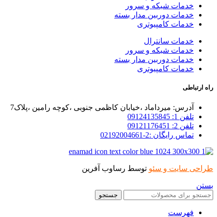
خدمات شبکه و سرور
خدمات دوربین مدار بسته
خدمات کامپیوتری
خدمات سانترال
خدمات شبکه و سرور
خدمات دوربین مدار بسته
خدمات کامپیوتری
راه ارتباطی
آدرس: میرداماد ،خیابان کاظمی جنوبی ،کوچه رامین ،پلاک7
تلفن 1: 09124135845
تلفن 2: 09121176451
تماس رایگان :2-02192004661
طراحی سایت و سئو
توسط رساوب آفرین
بستن
جستجو
فهرست