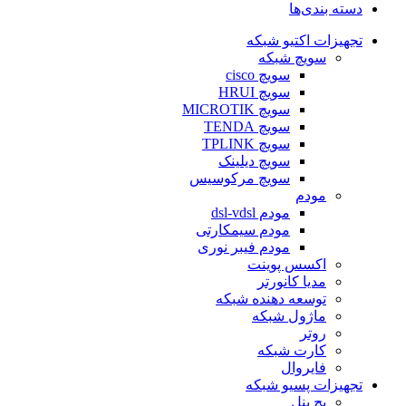
دسته بندی‌ها
تجهیزات اکتیو شبکه
سویچ شبکه
سویچ cisco
سویچ HRUI
سویچ MICROTIK
سویچ TENDA
سویچ TPLINK
سویچ دیلینک
سویچ مرکوسیس
مودم
مودم dsl-vdsl
مودم سیمکارتی
مودم فیبر نوری
اکسس پوینت
مدیا کانورتر
توسعه دهنده شبکه
ماژول شبکه
روتر
کارت شبکه
فایروال
تجهیزات پسیو شبکه
پچ پنل