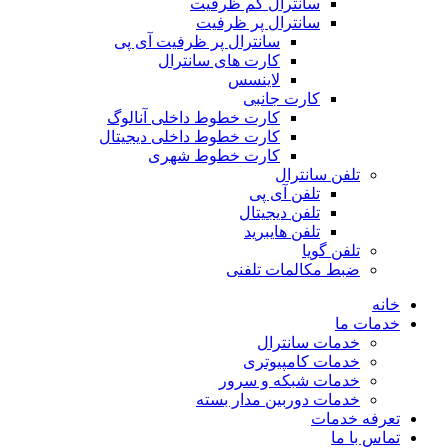
سانترال کم ظرفیت
سانترال پر ظرفیت
سانترال پر ظرفیت آی پی
کارت های سانترال
لاینسس
کارت جانبی
کارت خطوط داخلی آنالوگ
کارت خطوط داخلی دیجیتال
کارت خطوط شهری
تلفن سانترال
تلفن آی پی
تلفن دیجیتال
تلفن هایبرید
تلفن گویا
ضبط مکالمات تلفنی
خانه
خدمات ما
خدمات سانترال
خدمات کامپیوتری
خدمات شبکه و سرور
خدمات دوربین مدار بسته
تعرفه خدمات
تماس با ما