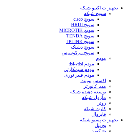
تجهیزات اکتیو شبکه
سویچ شبکه
سویچ cisco
سویچ HRUI
سویچ MICROTIK
سویچ TENDA
سویچ TPLINK
سویچ دیلینک
سویچ مرکوسیس
مودم
مودم dsl-vdsl
مودم سیمکارتی
مودم فیبر نوری
اکسس پوینت
مدیا کانورتر
توسعه دهنده شبکه
ماژول شبکه
روتر
کارت شبکه
فایروال
تجهیزات پسیو شبکه
پچ پنل
پچ کورد