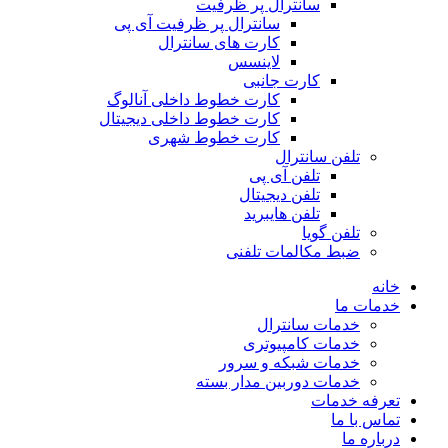
سانترال پر ظرفیت
سانترال پر ظرفیت آی پی
کارت های سانترال
لاینسس
کارت جانبی
کارت خطوط داخلی آنالوگ
کارت خطوط داخلی دیجیتال
کارت خطوط شهری
تلفن سانترال
تلفن آی پی
تلفن دیجیتال
تلفن هایبرید
تلفن گویا
ضبط مکالمات تلفنی
خانه
خدمات ما
خدمات سانترال
خدمات کامپیوتری
خدمات شبکه و سرور
خدمات دوربین مدار بسته
تعرفه خدمات
تماس با ما
درباره ما