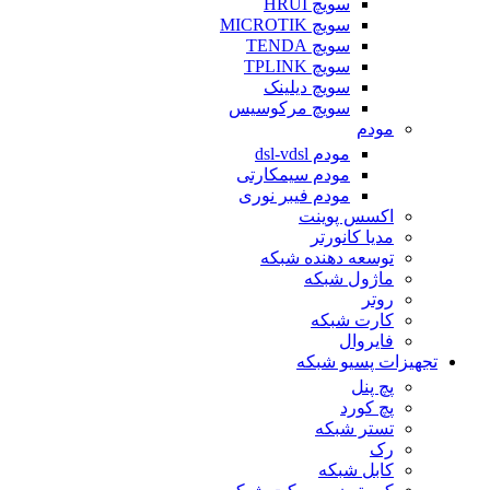
سویچ HRUI
سویچ MICROTIK
سویچ TENDA
سویچ TPLINK
سویچ دیلینک
سویچ مرکوسیس
مودم
مودم dsl-vdsl
مودم سیمکارتی
مودم فیبر نوری
اکسس پوینت
مدیا کانورتر
توسعه دهنده شبکه
ماژول شبکه
روتر
کارت شبکه
فایروال
تجهیزات پسیو شبکه
پچ پنل
پچ کورد
تستر شبکه
رک
کابل شبکه