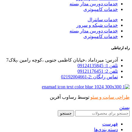
خدمات دوربین مدار بسته
خدمات کامپیوتری
خدمات سانترال
خدمات شبکه و سرور
خدمات دوربین مدار بسته
خدمات کامپیوتری
راه ارتباطی
آدرس: میرداماد ،خیابان کاظمی جنوبی ،کوچه رامین ،پلاک7
تلفن 1: 09124135845
تلفن 2: 09121176451
تماس رایگان :2-02192004661
طراحی سایت و سئو
توسط رساوب آفرین
بستن
جستجو
فهرست
دسته بندی‌ها