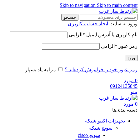
Skip to navigation
Skip to main content
جستجو
ورود به سایت
ایجاد حساب کاربری
نام کاربری یا آدرس ایمیل
*
الزامی
رمز عبور
*
الزامی
ورود
رمز عبور خود را فراموش کرده‌اید ؟
مرا به یاد بسپار
0
مورد
09124135845
منو
0
مورد
دسته‌ بندی‌ها
تجهیزات اکتیو شبکه
سویچ شبکه
سویچ cisco