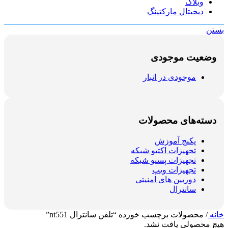
وبلاگ
دیجیتال مارکتینگ
بستن
وضعیت موجودی
موجودی در انبار
دسته‌های محصولات
پکیج آموزش
تجهیزات اکتیو شبکه
تجهیزات پسیو شبکه
تجهیزات ویپ
دوربین های امنیتی
سانترال
خانه
/
محصولات برچسب خورده “تلفن سانترال nt551”
هیچ محصولی یافت نشد.