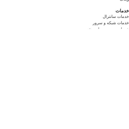
خدمات
خدمات سانترال
خدمات شبکه و سرور
خدمات دوربین مدار بسته
خدمات کامپیوتری
خدمات سانترال
خدمات شبکه و سرور
خدمات دوربین مدار بسته
خدمات کامپیوتری
راه ارتباطی
آدرس: میرداماد ،خیابان کاظمی جنوبی ،کوچه رامین ،پلاک7
تلفن 1: 09124135845
تلفن 2: 09121176451
تماس رایگان :2-02192004661
طراحی سایت و سئو
توسط رساوب آفرین