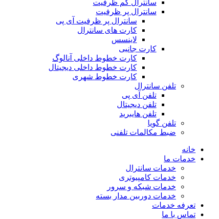
سانترال کم ظرفیت
سانترال پر ظرفیت
سانترال پر ظرفیت آی پی
کارت های سانترال
لاینسس
کارت جانبی
کارت خطوط داخلی آنالوگ
کارت خطوط داخلی دیجیتال
کارت خطوط شهری
تلفن سانترال
تلفن آی پی
تلفن دیجیتال
تلفن هایبرید
تلفن گویا
ضبط مکالمات تلفنی
خانه
خدمات ما
خدمات سانترال
خدمات کامپیوتری
خدمات شبکه و سرور
خدمات دوربین مدار بسته
تعرفه خدمات
تماس با ما