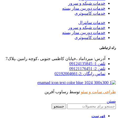
خدمات شبکه و سرور
خدمات دوربین مدار بسته
خدمات کامپیوتری
خدمات سانترال
خدمات شبکه و سرور
خدمات دوربین مدار بسته
خدمات کامپیوتری
راه ارتباطی
آدرس: میرداماد ،خیابان کاظمی جنوبی ،کوچه رامین ،پلاک7
تلفن 1: 09124135845
تلفن 2: 09121176451
تماس رایگان :2-02192004661
طراحی سایت و سئو
توسط رساوب آفرین
بستن
جستجو
فهرست