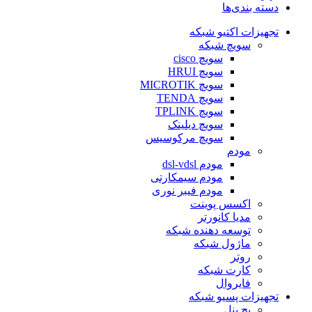
دسته بندی‌ها
تجهیزات اکتیو شبکه
سویچ شبکه
سویچ cisco
سویچ HRUI
سویچ MICROTIK
سویچ TENDA
سویچ TPLINK
سویچ دیلینک
سویچ مرکوسیس
مودم
مودم dsl-vdsl
مودم سیمکارتی
مودم فیبر نوری
اکسس پوینت
مدیا کانورتر
توسعه دهنده شبکه
ماژول شبکه
روتر
کارت شبکه
فایروال
تجهیزات پسیو شبکه
پچ پنل