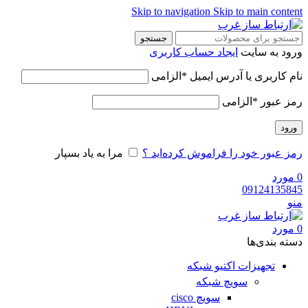
Skip to navigation
Skip to main content
جستجو
ورود به سایت
ایجاد حساب کاربری
نام کاربری یا آدرس ایمیل
*
الزامی
رمز عبور
*
الزامی
ورود
رمز عبور خود را فراموش کرده‌اید ؟
مرا به یاد بسپار
0
مورد
09124135845
منو
0
مورد
دسته‌ بندی‌ها
تجهیزات اکتیو شبکه
سویچ شبکه
سویچ cisco