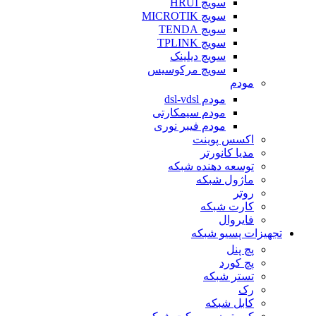
سویچ HRUI
سویچ MICROTIK
سویچ TENDA
سویچ TPLINK
سویچ دیلینک
سویچ مرکوسیس
مودم
مودم dsl-vdsl
مودم سیمکارتی
مودم فیبر نوری
اکسس پوینت
مدیا کانورتر
توسعه دهنده شبکه
ماژول شبکه
روتر
کارت شبکه
فایروال
تجهیزات پسیو شبکه
پچ پنل
پچ کورد
تستر شبکه
رک
کابل شبکه