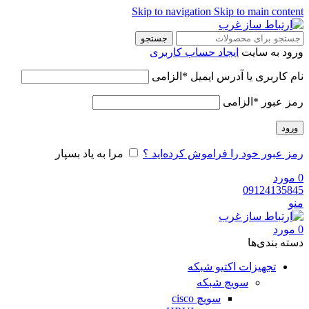
Skip to navigation
Skip to main content
جستجو
ورود به سایت
ایجاد حساب کاربری
نام کاربری یا آدرس ایمیل
*
الزامی
رمز عبور
*
الزامی
ورود
رمز عبور خود را فراموش کرده‌اید ؟
مرا به یاد بسپار
0
مورد
09124135845
منو
0
مورد
دسته‌ بندی‌ها
تجهیزات اکتیو شبکه
سویچ شبکه
سویچ cisco