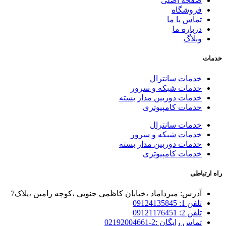
صفحه اصلی
فروشگاه
تماس با ما
درباره ما
وبلاگ
خدمات
خدمات سانترال
خدمات شبکه و سرور
خدمات دوربین مدار بسته
خدمات کامپیوتری
خدمات سانترال
خدمات شبکه و سرور
خدمات دوربین مدار بسته
خدمات کامپیوتری
راه ارتباطی
آدرس: میرداماد ،خیابان کاظمی جنوبی ،کوچه رامین ،پلاک7
تلفن 1: 09124135845
تلفن 2: 09121176451
تماس رایگان :2-02192004661