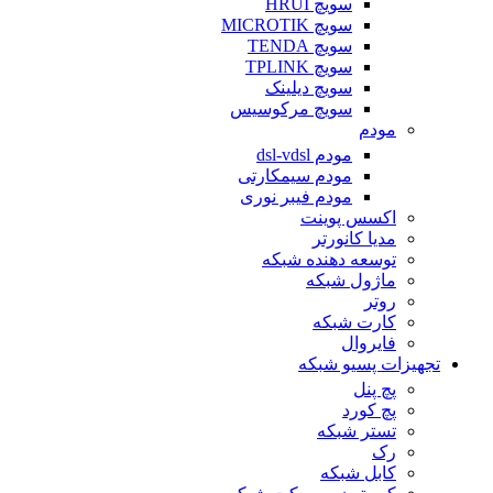
سویچ HRUI
سویچ MICROTIK
سویچ TENDA
سویچ TPLINK
سویچ دیلینک
سویچ مرکوسیس
مودم
مودم dsl-vdsl
مودم سیمکارتی
مودم فیبر نوری
اکسس پوینت
مدیا کانورتر
توسعه دهنده شبکه
ماژول شبکه
روتر
کارت شبکه
فایروال
تجهیزات پسیو شبکه
پچ پنل
پچ کورد
تستر شبکه
رک
کابل شبکه