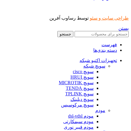
طراحی سایت و سئو
توسط رساوب آفرین
بستن
جستجو
فهرست
دسته بندی‌ها
تجهیزات اکتیو شبکه
سویچ شبکه
سویچ cisco
سویچ HRUI
سویچ MICROTIK
سویچ TENDA
سویچ TPLINK
سویچ دیلینک
سویچ مرکوسیس
مودم
مودم dsl-vdsl
مودم سیمکارتی
مودم فیبر نوری