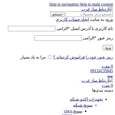
Skip to navigation
Skip to main content
جستجو
ورود به سایت
ایجاد حساب کاربری
نام کاربری یا آدرس ایمیل
*
الزامی
رمز عبور
*
الزامی
ورود
رمز عبور خود را فراموش کرده‌اید ؟
مرا به یاد بسپار
0
مورد
09124135845
منو
0
مورد
دسته‌ بندی‌ها
تجهیزات اکتیو شبکه
سویچ شبکه
سویچ cisco