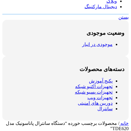
وبلاگ
دیجیتال مارکتینگ
بستن
وضعیت موجودی
موجودی در انبار
دسته‌های محصولات
پکیج آموزش
تجهیزات اکتیو شبکه
تجهیزات پسیو شبکه
تجهیزات ویپ
دوربین های امنیتی
سانترال
خانه
/
محصولات برچسب خورده “دستگاه سانترال پاناسونیک مدل
TDE620”