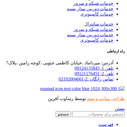
خدمات شبکه و سرور
خدمات دوربین مدار بسته
خدمات کامپیوتری
خدمات سانترال
خدمات شبکه و سرور
خدمات دوربین مدار بسته
خدمات کامپیوتری
راه ارتباطی
آدرس: میرداماد ،خیابان کاظمی جنوبی ،کوچه رامین ،پلاک7
تلفن 1: 09124135845
تلفن 2: 09121176451
تماس رایگان :2-02192004661
طراحی سایت و سئو
توسط رساوب آفرین
بستن
جستجو
فهرست