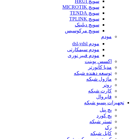
سویچ HRUI
سویچ MICROTIK
سویچ TENDA
سویچ TPLINK
سویچ دیلینک
سویچ مرکوسیس
مودم
مودم dsl-vdsl
مودم سیمکارتی
مودم فیبر نوری
اکسس پوینت
مدیا کانورتر
توسعه دهنده شبکه
ماژول شبکه
روتر
کارت شبکه
فایروال
تجهیزات پسیو شبکه
پچ پنل
پچ کورد
تستر شبکه
رک
کابل شبکه