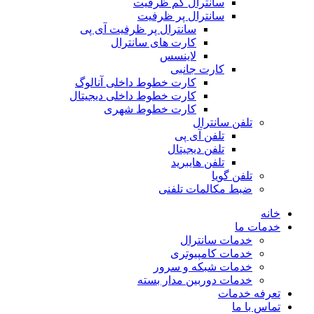
سانترال کم ظرفیت
سانترال پر ظرفیت
سانترال پر ظرفیت آی پی
کارت های سانترال
لاینسس
کارت جانبی
کارت خطوط داخلی آنالوگ
کارت خطوط داخلی دیجیتال
کارت خطوط شهری
تلفن سانترال
تلفن آی پی
تلفن دیجیتال
تلفن هایبرید
تلفن گویا
ضبط مکالمات تلفنی
خانه
خدمات ما
خدمات سانترال
خدمات کامپیوتری
خدمات شبکه و سرور
خدمات دوربین مدار بسته
تعرفه خدمات
تماس با ما