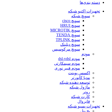
دسته بندی‌ها
تجهیزات اکتیو شبکه
سویچ شبکه
سویچ cisco
سویچ HRUI
سویچ MICROTIK
سویچ TENDA
سویچ TPLINK
سویچ دیلینک
سویچ مرکوسیس
مودم
مودم dsl-vdsl
مودم سیمکارتی
مودم فیبر نوری
اکسس پوینت
مدیا کانورتر
توسعه دهنده شبکه
ماژول شبکه
روتر
کارت شبکه
فایروال
تجهیزات پسیو شبکه
پچ پنل