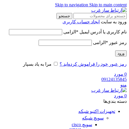
Skip to navigation
Skip to main content
جستجو
ورود به سایت
ایجاد حساب کاربری
نام کاربری یا آدرس ایمیل
*
الزامی
رمز عبور
*
الزامی
ورود
رمز عبور خود را فراموش کرده‌اید ؟
مرا به یاد بسپار
0
مورد
09124135845
منو
0
مورد
دسته‌ بندی‌ها
تجهیزات اکتیو شبکه
سویچ شبکه
سویچ cisco