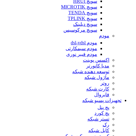
سویچ HRUI
سویچ MICROTIK
سویچ TENDA
سویچ TPLINK
سویچ دیلینک
سویچ مرکوسیس
مودم
مودم dsl-vdsl
مودم سیمکارتی
مودم فیبر نوری
اکسس پوینت
مدیا کانورتر
توسعه دهنده شبکه
ماژول شبکه
روتر
کارت شبکه
فایروال
تجهیزات پسیو شبکه
پچ پنل
پچ کورد
تستر شبکه
رک
کابل شبکه