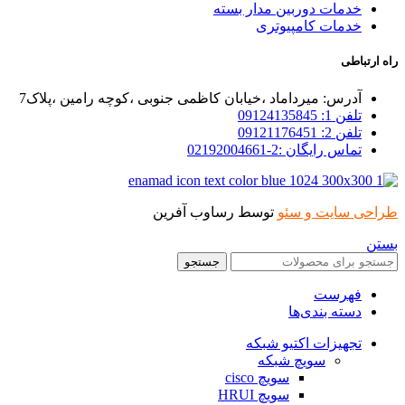
خدمات دوربین مدار بسته
خدمات کامپیوتری
راه ارتباطی
آدرس: میرداماد ،خیابان کاظمی جنوبی ،کوچه رامین ،پلاک7
تلفن 1: 09124135845
تلفن 2: 09121176451
تماس رایگان :2-02192004661
طراحی سایت و سئو
توسط رساوب آفرین
بستن
جستجو
فهرست
دسته بندی‌ها
تجهیزات اکتیو شبکه
سویچ شبکه
سویچ cisco
سویچ HRUI