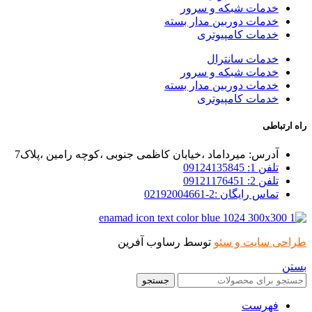
خدمات شبکه و سرور
خدمات دوربین مدار بسته
خدمات کامپیوتری
خدمات سانترال
خدمات شبکه و سرور
خدمات دوربین مدار بسته
خدمات کامپیوتری
راه ارتباطی
آدرس: میرداماد ،خیابان کاظمی جنوبی ،کوچه رامین ،پلاک7
تلفن 1: 09124135845
تلفن 2: 09121176451
تماس رایگان :2-02192004661
طراحی سایت و سئو
توسط رساوب آفرین
بستن
جستجو
فهرست