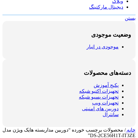
وبلاگ
دیجیتال مارکتینگ
بستن
وضعیت موجودی
موجودی در انبار
دسته‌های محصولات
پکیج آموزش
تجهیزات اکتیو شبکه
تجهیزات پسیو شبکه
تجهیزات ویپ
دوربین های امنیتی
سانترال
خانه
/
محصولات برچسب خورده “دوربین مداربسته هایک ویژن مدل
DS-2CE56H1T-IT3ZE”