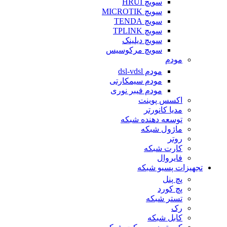
سویچ HRUI
سویچ MICROTIK
سویچ TENDA
سویچ TPLINK
سویچ دیلینک
سویچ مرکوسیس
مودم
مودم dsl-vdsl
مودم سیمکارتی
مودم فیبر نوری
اکسس پوینت
مدیا کانورتر
توسعه دهنده شبکه
ماژول شبکه
روتر
کارت شبکه
فایروال
تجهیزات پسیو شبکه
پچ پنل
پچ کورد
تستر شبکه
رک
کابل شبکه