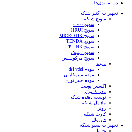
دسته بندی‌ها
تجهیزات اکتیو شبکه
سویچ شبکه
سویچ cisco
سویچ HRUI
سویچ MICROTIK
سویچ TENDA
سویچ TPLINK
سویچ دیلینک
سویچ مرکوسیس
مودم
مودم dsl-vdsl
مودم سیمکارتی
مودم فیبر نوری
اکسس پوینت
مدیا کانورتر
توسعه دهنده شبکه
ماژول شبکه
روتر
کارت شبکه
فایروال
تجهیزات پسیو شبکه
پچ پنل