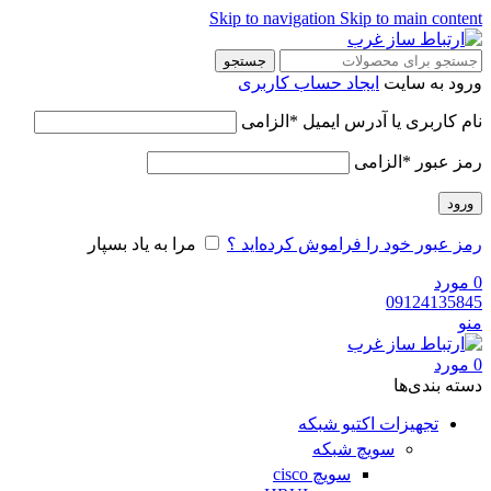
Skip to navigation
Skip to main content
جستجو
ورود به سایت
ایجاد حساب کاربری
نام کاربری یا آدرس ایمیل
*
الزامی
رمز عبور
*
الزامی
ورود
رمز عبور خود را فراموش کرده‌اید ؟
مرا به یاد بسپار
0
مورد
09124135845
منو
0
مورد
دسته‌ بندی‌ها
تجهیزات اکتیو شبکه
سویچ شبکه
سویچ cisco