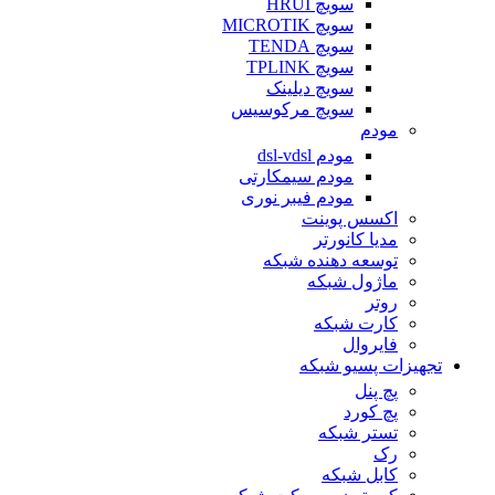
سویچ HRUI
سویچ MICROTIK
سویچ TENDA
سویچ TPLINK
سویچ دیلینک
سویچ مرکوسیس
مودم
مودم dsl-vdsl
مودم سیمکارتی
مودم فیبر نوری
اکسس پوینت
مدیا کانورتر
توسعه دهنده شبکه
ماژول شبکه
روتر
کارت شبکه
فایروال
تجهیزات پسیو شبکه
پچ پنل
پچ کورد
تستر شبکه
رک
کابل شبکه