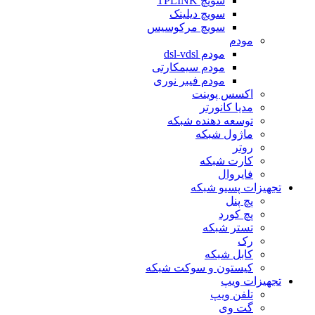
سویچ TPLINK
سویچ دیلینک
سویچ مرکوسیس
مودم
مودم dsl-vdsl
مودم سیمکارتی
مودم فیبر نوری
اکسس پوینت
مدیا کانورتر
توسعه دهنده شبکه
ماژول شبکه
روتر
کارت شبکه
فایروال
تجهیزات پسیو شبکه
پچ پنل
پچ کورد
تستر شبکه
رک
کابل شبکه
کیستون و سوکت شبکه
تجهیزات ویپ
تلفن ویپ
گت وی