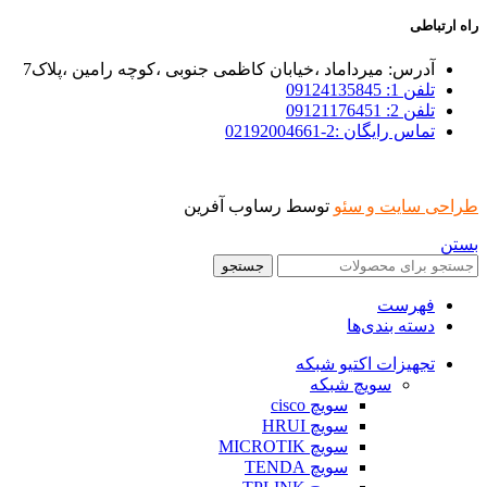
راه ارتباطی
آدرس: میرداماد ،خیابان کاظمی جنوبی ،کوچه رامین ،پلاک7
تلفن 1: 09124135845
تلفن 2: 09121176451
تماس رایگان :2-02192004661
طراحی سایت و سئو
توسط رساوب آفرین
بستن
جستجو
فهرست
دسته بندی‌ها
تجهیزات اکتیو شبکه
سویچ شبکه
سویچ cisco
سویچ HRUI
سویچ MICROTIK
سویچ TENDA