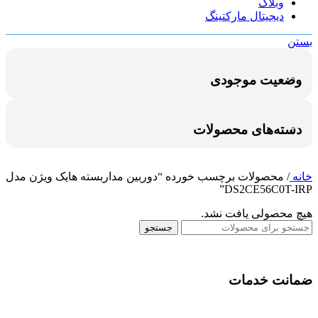
وبلاگ
دیجیتال مارکتینگ
بستن
وضعیت موجودی
دسته‌های محصولات
خانه
/
محصولات برچسب خورده “دوربین مداربسته هایک ویژن مدل
DS2CE56C0T-IRP”
هیچ محصولی یافت نشد.
جستجو
ضمانت خدمات