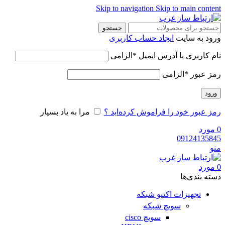
Skip to navigation
Skip to main content
جستجو
ورود به سایت
ایجاد حساب کاربری
نام کاربری یا آدرس ایمیل
*
الزامی
رمز عبور
*
الزامی
ورود
رمز عبور خود را فراموش کرده‌اید ؟
مرا به یاد بسپار
0
مورد
09124135845
منو
0
مورد
دسته‌ بندی‌ها
تجهیزات اکتیو شبکه
سویچ شبکه
سویچ cisco