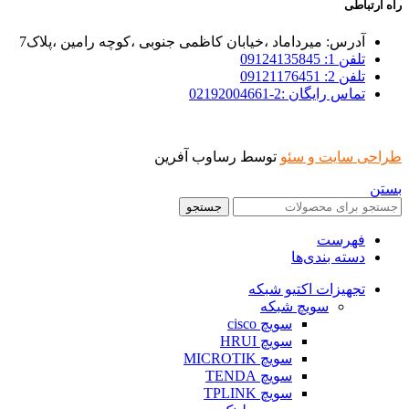
راه ارتباطی
آدرس: میرداماد ،خیابان کاظمی جنوبی ،کوچه رامین ،پلاک7
تلفن 1: 09124135845
تلفن 2: 09121176451
تماس رایگان :2-02192004661
طراحی سایت و سئو
توسط رساوب آفرین
بستن
جستجو
فهرست
دسته بندی‌ها
تجهیزات اکتیو شبکه
سویچ شبکه
سویچ cisco
سویچ HRUI
سویچ MICROTIK
سویچ TENDA
سویچ TPLINK