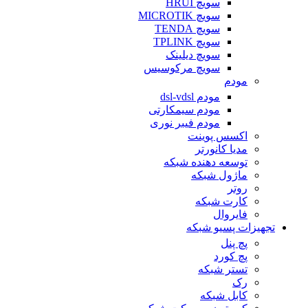
سویچ HRUI
سویچ MICROTIK
سویچ TENDA
سویچ TPLINK
سویچ دیلینک
سویچ مرکوسیس
مودم
مودم dsl-vdsl
مودم سیمکارتی
مودم فیبر نوری
اکسس پوینت
مدیا کانورتر
توسعه دهنده شبکه
ماژول شبکه
روتر
کارت شبکه
فایروال
تجهیزات پسیو شبکه
پچ پنل
پچ کورد
تستر شبکه
رک
کابل شبکه