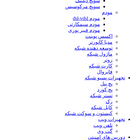
سویچ دیلینک
سویچ مرکوسیس
مودم
مودم dsl-vdsl
مودم سیمکارتی
مودم فیبر نوری
اکسس پوینت
مدیا کانورتر
توسعه دهنده شبکه
ماژول شبکه
روتر
کارت شبکه
فایروال
تجهیزات پسیو شبکه
پچ پنل
پچ کورد
تستر شبکه
رک
کابل شبکه
کیستون و سوکت شبکه
تجهیزات ویپ
تلفن ویپ
گت وی
دوربین های امنیتی