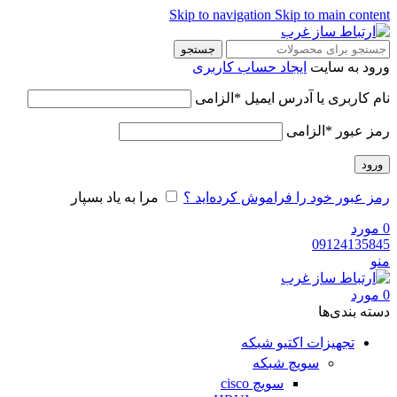
Skip to navigation
Skip to main content
جستجو
ورود به سایت
ایجاد حساب کاربری
نام کاربری یا آدرس ایمیل
*
الزامی
رمز عبور
*
الزامی
ورود
رمز عبور خود را فراموش کرده‌اید ؟
مرا به یاد بسپار
0
مورد
09124135845
منو
0
مورد
دسته‌ بندی‌ها
تجهیزات اکتیو شبکه
سویچ شبکه
سویچ cisco