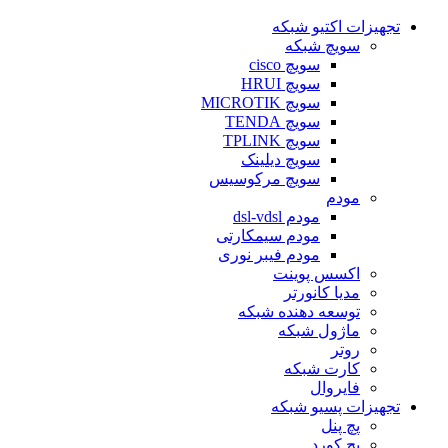
تجهیزات اکتیو شبکه
سویچ شبکه
سویچ cisco
سویچ HRUI
سویچ MICROTIK
سویچ TENDA
سویچ TPLINK
سویچ دیلینک
سویچ مرکوسیس
مودم
مودم dsl-vdsl
مودم سیمکارتی
مودم فیبر نوری
اکسس پوینت
مدیا کانورتر
توسعه دهنده شبکه
ماژول شبکه
روتر
کارت شبکه
فایروال
تجهیزات پسیو شبکه
پچ پنل
پچ کورد