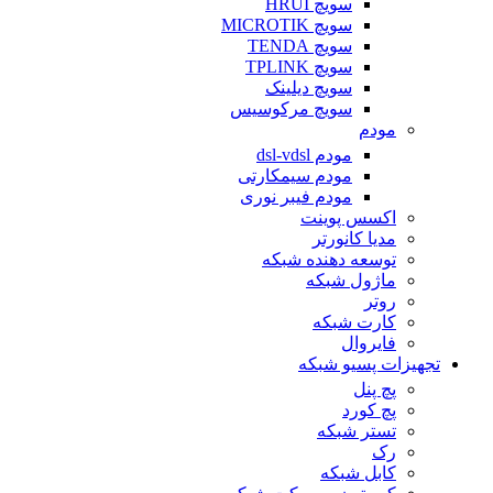
سویچ HRUI
سویچ MICROTIK
سویچ TENDA
سویچ TPLINK
سویچ دیلینک
سویچ مرکوسیس
مودم
مودم dsl-vdsl
مودم سیمکارتی
مودم فیبر نوری
اکسس پوینت
مدیا کانورتر
توسعه دهنده شبکه
ماژول شبکه
روتر
کارت شبکه
فایروال
تجهیزات پسیو شبکه
پچ پنل
پچ کورد
تستر شبکه
رک
کابل شبکه