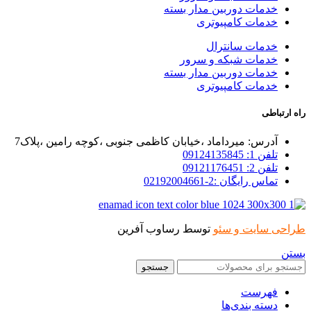
خدمات دوربین مدار بسته
خدمات کامپیوتری
خدمات سانترال
خدمات شبکه و سرور
خدمات دوربین مدار بسته
خدمات کامپیوتری
راه ارتباطی
آدرس: میرداماد ،خیابان کاظمی جنوبی ،کوچه رامین ،پلاک7
تلفن 1: 09124135845
تلفن 2: 09121176451
تماس رایگان :2-02192004661
طراحی سایت و سئو
توسط رساوب آفرین
بستن
جستجو
فهرست
دسته بندی‌ها