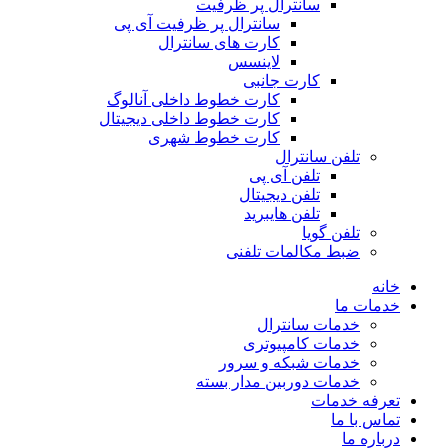
سانترال پر ظرفیت
سانترال پر ظرفیت آی پی
کارت های سانترال
لاینسس
کارت جانبی
کارت خطوط داخلی آنالوگ
کارت خطوط داخلی دیجیتال
کارت خطوط شهری
تلفن سانترال
تلفن آی پی
تلفن دیجیتال
تلفن هایبرید
تلفن گویا
ضبط مکالمات تلفنی
خانه
خدمات ما
خدمات سانترال
خدمات کامپیوتری
خدمات شبکه و سرور
خدمات دوربین مدار بسته
تعرفه خدمات
تماس با ما
درباره ما