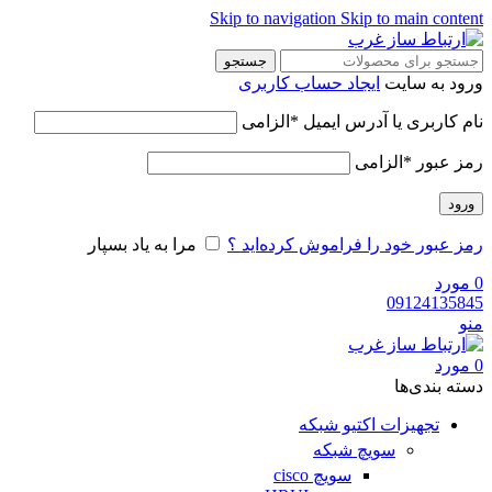
Skip to navigation
Skip to main content
جستجو
ورود به سایت
ایجاد حساب کاربری
نام کاربری یا آدرس ایمیل
*
الزامی
رمز عبور
*
الزامی
ورود
رمز عبور خود را فراموش کرده‌اید ؟
مرا به یاد بسپار
0
مورد
09124135845
منو
0
مورد
دسته‌ بندی‌ها
تجهیزات اکتیو شبکه
سویچ شبکه
سویچ cisco