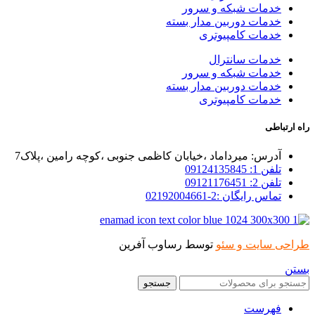
خدمات شبکه و سرور
خدمات دوربین مدار بسته
خدمات کامپیوتری
خدمات سانترال
خدمات شبکه و سرور
خدمات دوربین مدار بسته
خدمات کامپیوتری
راه ارتباطی
آدرس: میرداماد ،خیابان کاظمی جنوبی ،کوچه رامین ،پلاک7
تلفن 1: 09124135845
تلفن 2: 09121176451
تماس رایگان :2-02192004661
طراحی سایت و سئو
توسط رساوب آفرین
بستن
جستجو
فهرست