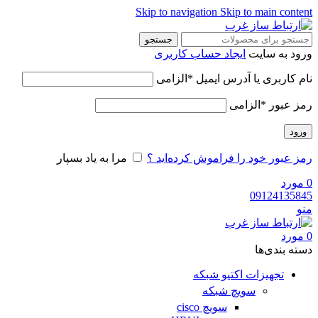
Skip to navigation
Skip to main content
جستجو
ورود به سایت
ایجاد حساب کاربری
نام کاربری یا آدرس ایمیل
*
الزامی
رمز عبور
*
الزامی
ورود
رمز عبور خود را فراموش کرده‌اید ؟
مرا به یاد بسپار
0
مورد
09124135845
منو
0
مورد
دسته‌ بندی‌ها
تجهیزات اکتیو شبکه
سویچ شبکه
سویچ cisco