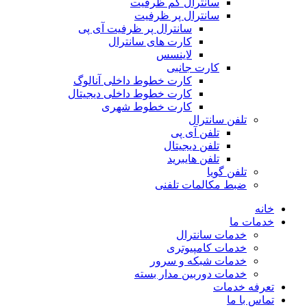
سانترال کم ظرفیت
سانترال پر ظرفیت
سانترال پر ظرفیت آی پی
کارت های سانترال
لاینسس
کارت جانبی
کارت خطوط داخلی آنالوگ
کارت خطوط داخلی دیجیتال
کارت خطوط شهری
تلفن سانترال
تلفن آی پی
تلفن دیجیتال
تلفن هایبرید
تلفن گویا
ضبط مکالمات تلفنی
خانه
خدمات ما
خدمات سانترال
خدمات کامپیوتری
خدمات شبکه و سرور
خدمات دوربین مدار بسته
تعرفه خدمات
تماس با ما