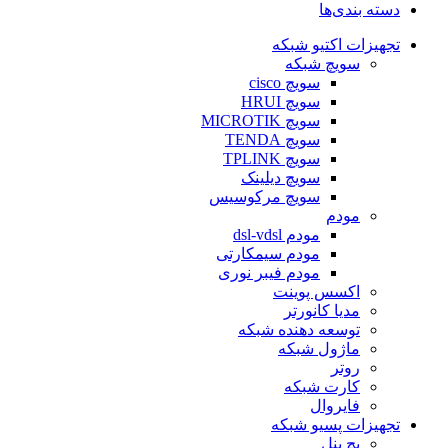
دسته بندی‌ها
تجهیزات اکتیو شبکه
سویچ شبکه
سویچ cisco
سویچ HRUI
سویچ MICROTIK
سویچ TENDA
سویچ TPLINK
سویچ دیلینک
سویچ مرکوسیس
مودم
مودم dsl-vdsl
مودم سیمکارتی
مودم فیبر نوری
اکسس پوینت
مدیا کانورتر
توسعه دهنده شبکه
ماژول شبکه
روتر
کارت شبکه
فایروال
تجهیزات پسیو شبکه
پچ پنل