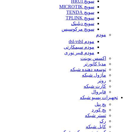
سویچ HRUI
سویچ MICROTIK
سویچ TENDA
سویچ TPLINK
سویچ دیلینک
سویچ مرکوسیس
مودم
مودم dsl-vdsl
مودم سیمکارتی
مودم فیبر نوری
اکسس پوینت
مدیا کانورتر
توسعه دهنده شبکه
ماژول شبکه
روتر
کارت شبکه
فایروال
تجهیزات پسیو شبکه
پچ پنل
پچ کورد
تستر شبکه
رک
کابل شبکه