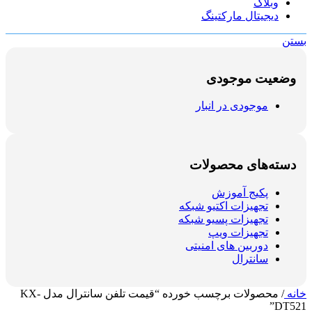
وبلاگ
دیجیتال مارکتینگ
بستن
وضعیت موجودی
موجودی در انبار
دسته‌های محصولات
پکیج آموزش
تجهیزات اکتیو شبکه
تجهیزات پسیو شبکه
تجهیزات ویپ
دوربین های امنیتی
سانترال
خانه
/
محصولات برچسب خورده “قیمت تلفن سانترال مدل KX-
DT521”