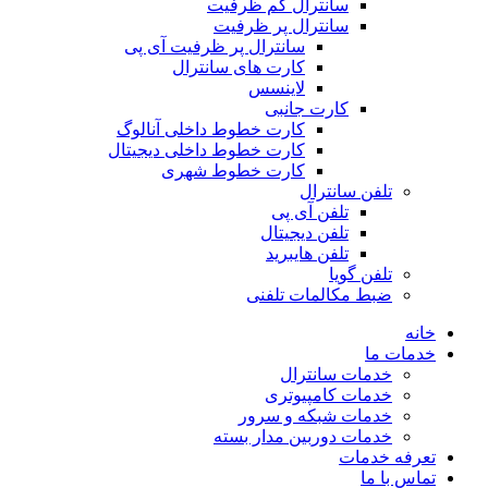
سانترال کم ظرفیت
سانترال پر ظرفیت
سانترال پر ظرفیت آی پی
کارت های سانترال
لاینسس
کارت جانبی
کارت خطوط داخلی آنالوگ
کارت خطوط داخلی دیجیتال
کارت خطوط شهری
تلفن سانترال
تلفن آی پی
تلفن دیجیتال
تلفن هایبرید
تلفن گویا
ضبط مکالمات تلفنی
خانه
خدمات ما
خدمات سانترال
خدمات کامپیوتری
خدمات شبکه و سرور
خدمات دوربین مدار بسته
تعرفه خدمات
تماس با ما