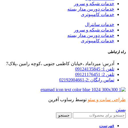
خدمات شبکه و سرور
خدمات دوربین مدار بسته
خدمات کامپیوتری
خدمات سانترال
خدمات شبکه و سرور
خدمات دوربین مدار بسته
خدمات کامپیوتری
راه ارتباطی
آدرس: میرداماد ،خیابان کاظمی جنوبی ،کوچه رامین ،پلاک7
تلفن 1: 09124135845
تلفن 2: 09121176451
تماس رایگان :2-02192004661
طراحی سایت و سئو
توسط رساوب آفرین
بستن
جستجو
فهرست