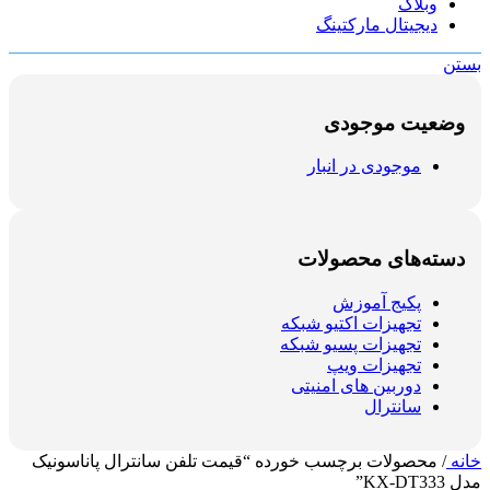
وبلاگ
دیجیتال مارکتینگ
بستن
وضعیت موجودی
موجودی در انبار
دسته‌های محصولات
پکیج آموزش
تجهیزات اکتیو شبکه
تجهیزات پسیو شبکه
تجهیزات ویپ
دوربین های امنیتی
سانترال
خانه
/
محصولات برچسب خورده “قیمت تلفن سانترال پاناسونیک
مدل KX-DT333”