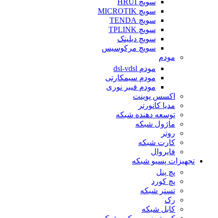
سویچ HRUI
سویچ MICROTIK
سویچ TENDA
سویچ TPLINK
سویچ دیلینک
سویچ مرکوسیس
مودم
مودم dsl-vdsl
مودم سیمکارتی
مودم فیبر نوری
اکسس پوینت
مدیا کانورتر
توسعه دهنده شبکه
ماژول شبکه
روتر
کارت شبکه
فایروال
تجهیزات پسیو شبکه
پچ پنل
پچ کورد
تستر شبکه
رک
کابل شبکه