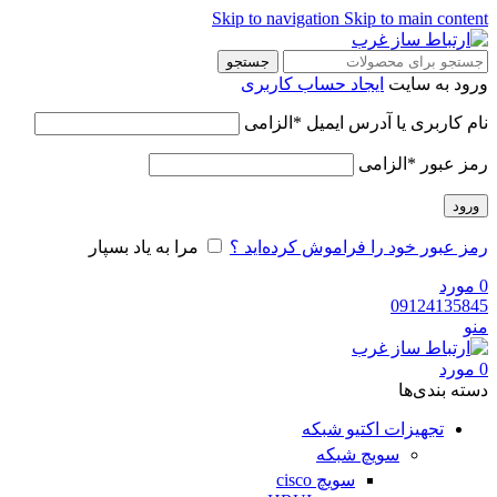
Skip to navigation
Skip to main content
جستجو
ورود به سایت
ایجاد حساب کاربری
نام کاربری یا آدرس ایمیل
*
الزامی
رمز عبور
*
الزامی
ورود
رمز عبور خود را فراموش کرده‌اید ؟
مرا به یاد بسپار
0
مورد
09124135845
منو
0
مورد
دسته‌ بندی‌ها
تجهیزات اکتیو شبکه
سویچ شبکه
سویچ cisco