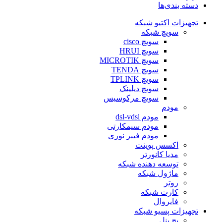
دسته بندی‌ها
تجهیزات اکتیو شبکه
سویچ شبکه
سویچ cisco
سویچ HRUI
سویچ MICROTIK
سویچ TENDA
سویچ TPLINK
سویچ دیلینک
سویچ مرکوسیس
مودم
مودم dsl-vdsl
مودم سیمکارتی
مودم فیبر نوری
اکسس پوینت
مدیا کانورتر
توسعه دهنده شبکه
ماژول شبکه
روتر
کارت شبکه
فایروال
تجهیزات پسیو شبکه
پچ پنل