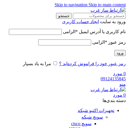
Skip to navigation
Skip to main content
جستجو
ورود به سایت
ایجاد حساب کاربری
نام کاربری یا آدرس ایمیل
*
الزامی
رمز عبور
*
الزامی
ورود
رمز عبور خود را فراموش کرده‌اید ؟
مرا به یاد بسپار
0
مورد
09124135845
منو
0
مورد
دسته‌ بندی‌ها
تجهیزات اکتیو شبکه
سویچ شبکه
سویچ cisco