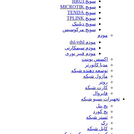
سویچ HRUI
سویچ MICROTIK
سویچ TENDA
سویچ TPLINK
سویچ دیلینک
سویچ مرکوسیس
مودم
مودم dsl-vdsl
مودم سیمکارتی
مودم فیبر نوری
اکسس پوینت
مدیا کانورتر
توسعه دهنده شبکه
ماژول شبکه
روتر
کارت شبکه
فایروال
تجهیزات پسیو شبکه
پچ پنل
پچ کورد
تستر شبکه
رک
کابل شبکه