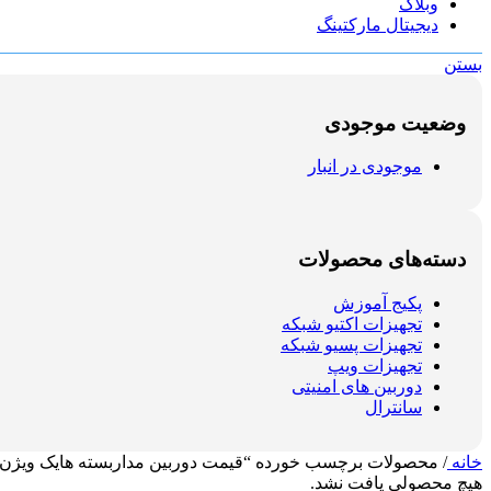
وبلاگ
دیجیتال مارکتینگ
بستن
وضعیت موجودی
موجودی در انبار
دسته‌های محصولات
پکیج آموزش
تجهیزات اکتیو شبکه
تجهیزات پسیو شبکه
تجهیزات ویپ
دوربین های امنیتی
سانترال
خانه
/
محصولات برچسب خورده “قیمت دوربین مداربسته هایک ویژن مدل D1723G0-I
هیچ محصولی یافت نشد.