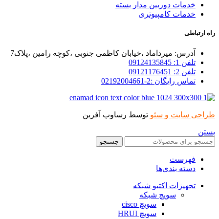
خدمات دوربین مدار بسته
خدمات کامپیوتری
راه ارتباطی
آدرس: میرداماد ،خیابان کاظمی جنوبی ،کوچه رامین ،پلاک7
تلفن 1: 09124135845
تلفن 2: 09121176451
تماس رایگان :2-02192004661
طراحی سایت و سئو
توسط رساوب آفرین
بستن
جستجو
فهرست
دسته بندی‌ها
تجهیزات اکتیو شبکه
سویچ شبکه
سویچ cisco
سویچ HRUI