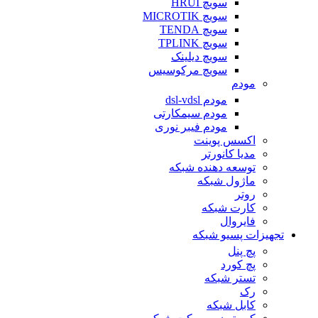
سویچ HRUI
سویچ MICROTIK
سویچ TENDA
سویچ TPLINK
سویچ دیلینک
سویچ مرکوسیس
مودم
مودم dsl-vdsl
مودم سیمکارتی
مودم فیبر نوری
اکسس پوینت
مدیا کانورتر
توسعه دهنده شبکه
ماژول شبکه
روتر
کارت شبکه
فایروال
تجهیزات پسیو شبکه
پچ پنل
پچ کورد
تستر شبکه
رک
کابل شبکه