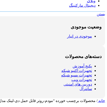
وبلاگ
دیجیتال مارکتینگ
بستن
وضعیت موجودی
موجودی در انبار
دسته‌های محصولات
پکیج آموزش
تجهیزات اکتیو شبکه
تجهیزات پسیو شبکه
تجهیزات ویپ
دوربین های امنیتی
سانترال
خانه
/
محصولات برچسب خورده “مودم-روتر قابل حمل دی-لینک مدل DWR-933M B1