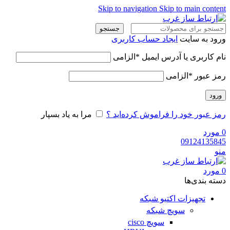
Skip to navigation
Skip to main content
جستجو
ورود به سایت
ایجاد حساب کاربری
نام کاربری یا آدرس ایمیل
*
الزامی
رمز عبور
*
الزامی
ورود
رمز عبور خود را فراموش کرده‌اید ؟
مرا به یاد بسپار
0
مورد
09124135845
منو
0
مورد
دسته‌ بندی‌ها
تجهیزات اکتیو شبکه
سویچ شبکه
سویچ cisco