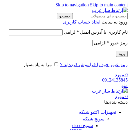
Skip to navigation
Skip to main content
جستجو
ورود به سایت
ایجاد حساب کاربری
نام کاربری یا آدرس ایمیل
*
الزامی
رمز عبور
*
الزامی
ورود
رمز عبور خود را فراموش کرده‌اید ؟
مرا به یاد بسپار
0
مورد
09124135845
منو
0
مورد
دسته‌ بندی‌ها
تجهیزات اکتیو شبکه
سویچ شبکه
سویچ cisco