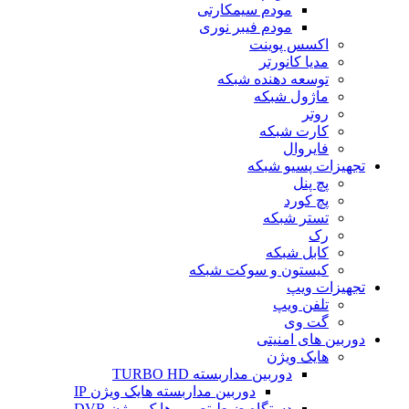
مودم سیمکارتی
مودم فیبر نوری
اکسس پوینت
مدیا کانورتر
توسعه دهنده شبکه
ماژول شبکه
روتر
کارت شبکه
فایروال
تجهیزات پسیو شبکه
پچ پنل
پچ کورد
تستر شبکه
رک
کابل شبکه
کیستون و سوکت شبکه
تجهیزات ویپ
تلفن ویپ
گت وی
دوربین های امنیتی
هایک ویژن
دوربین مداربسته TURBO HD
دوربین مداربسته هایک ویژن IP
دستگاه ضبط تصویر هایک ویژن DVR