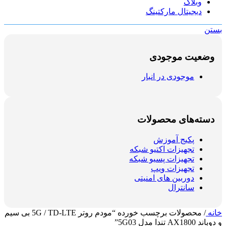
وبلاگ
دیجیتال مارکتینگ
بستن
وضعیت موجودی
موجودی در انبار
دسته‌های محصولات
پکیج آموزش
تجهیزات اکتیو شبکه
تجهیزات پسیو شبکه
تجهیزات ویپ
دوربین های امنیتی
سانترال
خانه
/
محصولات برچسب خورده “مودم روتر 5G / TD-LTE بی سیم
و دوباند AX1800 تندا مدل 5G03”