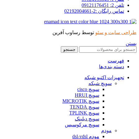
تلفن 2: 09121176451
تماس رایگان :2-02192004661
طراحی سایت و سئو
توسط رساوب آفرین
بستن
جستجو
فهرست
دسته بندی‌ها
تجهیزات اکتیو شبکه
سویچ شبکه
سویچ cisco
سویچ HRUI
سویچ MICROTIK
سویچ TENDA
سویچ TPLINK
سویچ دیلینک
سویچ مرکوسیس
مودم
مودم dsl-vdsl