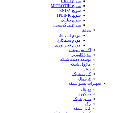
سویچ HRUI
سویچ MICROTIK
سویچ TENDA
سویچ TPLINK
سویچ دیلینک
سویچ مرکوسیس
مودم
مودم dsl-vdsl
مودم سیمکارتی
مودم فیبر نوری
اکسس پوینت
مدیا کانورتر
توسعه دهنده شبکه
ماژول شبکه
روتر
کارت شبکه
فایروال
تجهیزات پسیو شبکه
پچ پنل
پچ کورد
تستر شبکه
رک
کابل شبکه