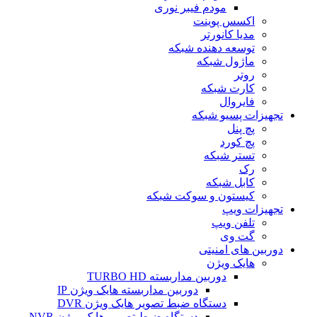
مودم فیبر نوری
اکسس پوینت
مدیا کانورتر
توسعه دهنده شبکه
ماژول شبکه
روتر
کارت شبکه
فایروال
تجهیزات پسیو شبکه
پچ پنل
پچ کورد
تستر شبکه
رک
کابل شبکه
کیستون و سوکت شبکه
تجهیزات ویپ
تلفن ویپ
گت وی
دوربین های امنیتی
هایک ویژن
دوربین مداربسته TURBO HD
دوربین مداربسته هایک ویژن IP
دستگاه ضبط تصویر هایک ویژن DVR
دستگاه ضبط تصویر هایک ویژن NVR