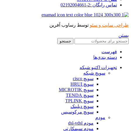
تماس رایگان :2-02192004661
طراحی سایت و سئو
توسط رساوب آفرین
بستن
جستجو
فهرست
دسته بندی‌ها
تجهیزات اکتیو شبکه
سویچ شبکه
سویچ cisco
سویچ HRUI
سویچ MICROTIK
سویچ TENDA
سویچ TPLINK
سویچ دیلینک
سویچ مرکوسیس
مودم
مودم dsl-vdsl
مودم سیمکارتی