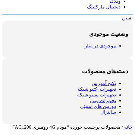
وبلاگ
دیجیتال مارکتینگ
بستن
وضعیت موجودی
موجودی در انبار
دسته‌های محصولات
پکیج آموزش
تجهیزات اکتیو شبکه
تجهیزات پسیو شبکه
تجهیزات ویپ
دوربین های امنیتی
سانترال
خانه
/
محصولات برچسب خورده “مودم 4G رومیزی AC1200”