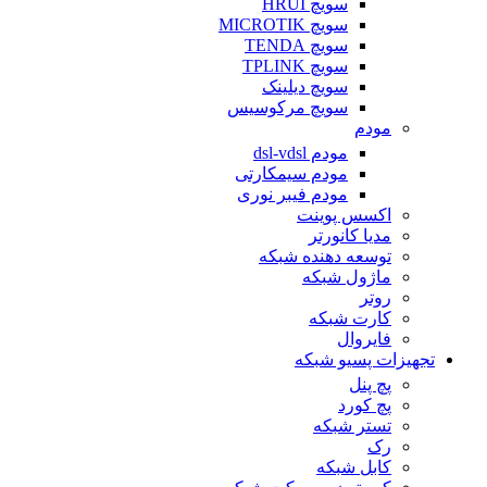
سویچ HRUI
سویچ MICROTIK
سویچ TENDA
سویچ TPLINK
سویچ دیلینک
سویچ مرکوسیس
مودم
مودم dsl-vdsl
مودم سیمکارتی
مودم فیبر نوری
اکسس پوینت
مدیا کانورتر
توسعه دهنده شبکه
ماژول شبکه
روتر
کارت شبکه
فایروال
تجهیزات پسیو شبکه
پچ پنل
پچ کورد
تستر شبکه
رک
کابل شبکه