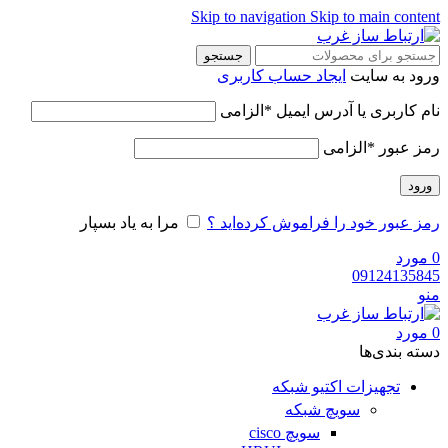
Skip to navigation
Skip to main content
جستجو
ورود به سایت
ایجاد حساب کاربری
نام کاربری یا آدرس ایمیل
*
الزامی
رمز عبور
*
الزامی
ورود
رمز عبور خود را فراموش کرده‌اید ؟
مرا به یاد بسپار
0
مورد
09124135845
منو
0
مورد
دسته‌ بندی‌ها
تجهیزات اکتیو شبکه
سویچ شبکه
سویچ cisco