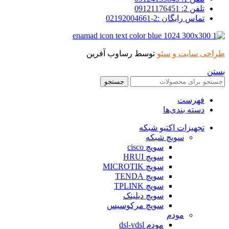
تلفن 2: 09121176451
تماس رایگان :2-02192004661
طراحی سایت و سئو
توسط رساوب آفرین
بستن
جستجو
فهرست
دسته بندی‌ها
تجهیزات اکتیو شبکه
سویچ شبکه
سویچ cisco
سویچ HRUI
سویچ MICROTIK
سویچ TENDA
سویچ TPLINK
سویچ دیلینک
سویچ مرکوسیس
مودم
مودم dsl-vdsl