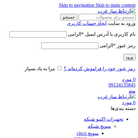
Skip to navigation
Skip to main content
جستجو
ورود به سایت
ایجاد حساب کاربری
نام کاربری یا آدرس ایمیل
*
الزامی
رمز عبور
*
الزامی
ورود
رمز عبور خود را فراموش کرده‌اید ؟
مرا به یاد بسپار
0
مورد
09124135845
منو
0
مورد
دسته‌ بندی‌ها
تجهیزات اکتیو شبکه
سویچ شبکه
سویچ cisco