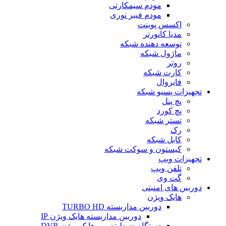
مودم سیمکارتی
مودم فیبر نوری
اکسس پوینت
مدیا کانورتر
توسعه دهنده شبکه
ماژول شبکه
روتر
کارت شبکه
فایروال
تجهیزات پسیو شبکه
پچ پنل
پچ کورد
تستر شبکه
رک
کابل شبکه
کیستون و سوکت شبکه
تجهیزات ویپ
تلفن ویپ
گت وی
دوربین های امنیتی
هایک ویژن
دوربین مداربسته TURBO HD
دوربین مداربسته هایک ویژن IP
دستگاه ضبط تصویر هایک ویژن DVR