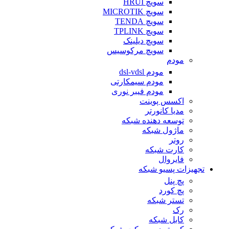
سویچ HRUI
سویچ MICROTIK
سویچ TENDA
سویچ TPLINK
سویچ دیلینک
سویچ مرکوسیس
مودم
مودم dsl-vdsl
مودم سیمکارتی
مودم فیبر نوری
اکسس پوینت
مدیا کانورتر
توسعه دهنده شبکه
ماژول شبکه
روتر
کارت شبکه
فایروال
تجهیزات پسیو شبکه
پچ پنل
پچ کورد
تستر شبکه
رک
کابل شبکه