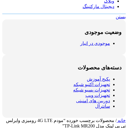
وبلاگ
دیجیتال مارکتینگ
بستن
وضعیت موجودی
موجودی در انبار
دسته‌های محصولات
پکیج آموزش
تجهیزات اکتیو شبکه
تجهیزات پسیو شبکه
تجهیزات ویپ
دوربین های امنیتی
سانترال
خانه
/
محصولات برچسب خورده “مودم 4G LTE رومیزی وایرلس
تی پی لینک مدل TP-Link MR200”